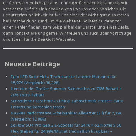
einfach wie möglich gehalten ohne großen Schnick Schnack. Wir
verzichten auf die Einblendung von Popups oder Ähnliches. Die
Benutzerfreundlichkeit ist für uns einer der wichtigsten Faktoren
bei Entscheidung rund um die Webseite. Solltest du dennoch
einen Fehler finden, zum Beispiel bei der Darstellung eines Deals,
dann kontaktiere uns gerne. Wir freuen uns auch über Vorschläge
und Ideen für die DealGott Webseite.
Neueste Beiträge
Eglo LED Solar Akku Tischleuchte Laterne Marliano für
15,97€ (Vergleich: 30,32€)
Hemden.de: Großer Summer Sale mit bis zu 76% Rabatt +
20% Extra-Rabatt
Sensodyne Proschmelz Clinical Zahnschmelz Protect dank
Erstattung kostenlos testen
NIGRIN Performance Scheibenklar Allwetter (3 l) für 7,19€
(Vergleich: 12,98€)
SoFlow SO4 Pro Gen 2 E-Scooter für 241€ + o2 Home S 50
Flex (Kabel) für 24,99€/Monat (monatlich kündbar) –