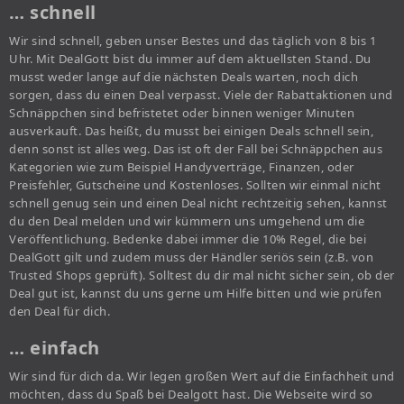
… schnell
Wir sind schnell, geben unser Bestes und das täglich von 8 bis 1
Uhr. Mit DealGott bist du immer auf dem aktuellsten Stand. Du
musst weder lange auf die nächsten Deals warten, noch dich
sorgen, dass du einen Deal verpasst. Viele der Rabattaktionen und
Schnäppchen sind befristetet oder binnen weniger Minuten
ausverkauft. Das heißt, du musst bei einigen Deals schnell sein,
denn sonst ist alles weg. Das ist oft der Fall bei Schnäppchen aus
Kategorien wie zum Beispiel Handyverträge, Finanzen, oder
Preisfehler, Gutscheine und Kostenloses. Sollten wir einmal nicht
schnell genug sein und einen Deal nicht rechtzeitig sehen, kannst
du den Deal melden und wir kümmern uns umgehend um die
Veröffentlichung. Bedenke dabei immer die 10% Regel, die bei
DealGott gilt und zudem muss der Händler seriös sein (z.B. von
Trusted Shops geprüft). Solltest du dir mal nicht sicher sein, ob der
Deal gut ist, kannst du uns gerne um Hilfe bitten und wie prüfen
den Deal für dich.
… einfach
Wir sind für dich da. Wir legen großen Wert auf die Einfachheit und
möchten, dass du Spaß bei Dealgott hast. Die Webseite wird so