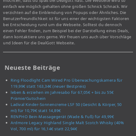
möchten, dass du Spaß bei Dealgott hast. Die Webseite wird so
einfach wie möglich gehalten ohne großen Schnick Schnack. Wir
verzichten auf die Einblendung von Popups oder Ähnliches. Die
Benutzerfreundlichkeit ist für uns einer der wichtigsten Faktoren
bei Entscheidung rund um die Webseite. Solltest du dennoch
einen Fehler finden, zum Beispiel bei der Darstellung eines Deals,
dann kontaktiere uns gerne. Wir freuen uns auch über Vorschläge
und Ideen für die DealGott Webseite.
Neueste Beiträge
Ring Floodlight Cam Wired Pro Überwachungskamera für
119,99€ statt 163,34€ (neuer Bestpreis)
leben & erziehen im Jahresabo für 67,05€ + bis zu 55€
Prämie/Gutschein
Ladival Kinder-Sonnencreme LSF 50 (Gesicht & Körper, 50
ml) für 10,79€ statt 14,89€
RENPHO Bein-Massagegerät (Wade & Fuß) für 49,99€
Ardmore Legacy Highland Single Malt Scotch Whisky (40%
Vol, 700 ml) für 16,14€ statt 22,94€