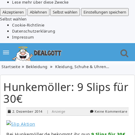
Lese mehr über diese Zwecke
Akzeptieren
Ablehnen
Selbst wählen
Einstellungen speichern
Selbst wählen
Cookie-Richtlinie
Datenschutzerklärung
Impressum
Startseite
Bekleidung
Kleidung, Schuhe & Uhren
Hunkemöller:
Hunkemöller: 9 Slips für
30€
2. Dezember 2014
| Anzeige
Keine Kommentare
Bei Hunkemöller.de bekommt ihr nun
9 Slips für 30€.