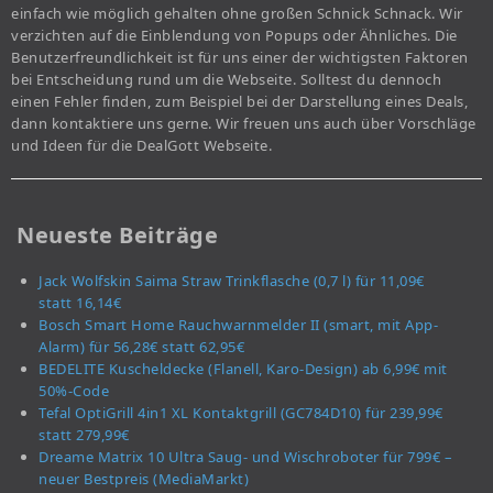
einfach wie möglich gehalten ohne großen Schnick Schnack. Wir
verzichten auf die Einblendung von Popups oder Ähnliches. Die
Benutzerfreundlichkeit ist für uns einer der wichtigsten Faktoren
bei Entscheidung rund um die Webseite. Solltest du dennoch
einen Fehler finden, zum Beispiel bei der Darstellung eines Deals,
dann kontaktiere uns gerne. Wir freuen uns auch über Vorschläge
und Ideen für die DealGott Webseite.
Neueste Beiträge
Jack Wolfskin Saima Straw Trinkflasche (0,7 l) für 11,09€
statt 16,14€
Bosch Smart Home Rauchwarnmelder II (smart, mit App-
Alarm) für 56,28€ statt 62,95€
BEDELITE Kuscheldecke (Flanell, Karo-Design) ab 6,99€ mit
50%-Code
Tefal OptiGrill 4in1 XL Kontaktgrill (GC784D10) für 239,99€
statt 279,99€
Dreame Matrix 10 Ultra Saug- und Wischroboter für 799€ –
neuer Bestpreis (MediaMarkt)