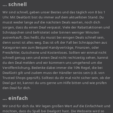
… schnell
Wir sind schnell, geben unser Bestes und das täglich von 8 bis 1
Uhr. Mit DealGott bist du immer auf dem aktuellsten Stand. Du
musst weder lange auf die nächsten Deals warten, noch dich
sorgen, dass du einen Deal verpasst. Viele der Rabattaktionen und
Schnäppchen sind befristetet oder binnen weniger Minuten
ausverkauft. Das heißt, du musst bei einigen Deals schnell sein,
denn sonst ist alles weg. Das ist oft der Fall bei Schnäppchen aus
Kategorien wie zum Beispiel Handyverträge, Finanzen, oder
Preisfehler, Gutscheine und Kostenloses. Sollten wir einmal nicht
schnell genug sein und einen Deal nicht rechtzeitig sehen, kannst
du den Deal melden und wir kümmern uns umgehend um die
Veröffentlichung. Bedenke dabei immer die 10% Regel, die bei
DealGott gilt und zudem muss der Händler seriös sein (z.B. von
Trusted Shops geprüft). Solltest du dir mal nicht sicher sein, ob der
Deal gut ist, kannst du uns gerne um Hilfe bitten und wie prüfen
den Deal für dich.
… einfach
Wir sind für dich da. Wir legen großen Wert auf die Einfachheit und
möchten, dass du Spaß bei Dealgott hast. Die Webseite wird so