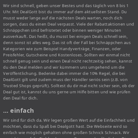
Wir sind schnell, geben unser Bestes und das täglich von 8 bis 1
Uhr. Mit DealGott bist du immer auf dem aktuellsten Stand. Du
musst weder lange auf die nächsten Deals warten, noch dich
sorgen, dass du einen Deal verpasst. Viele der Rabattaktionen und
Schnäppchen sind befristetet oder binnen weniger Minuten
ausverkauft. Das heißt, du musst bei einigen Deals schnell sein,
denn sonst ist alles weg. Das ist oft der Fall bei Schnäppchen aus
Kategorien wie zum Beispiel Handyverträge, Finanzen, oder
Preisfehler, Gutscheine und Kostenloses. Sollten wir einmal nicht
schnell genug sein und einen Deal nicht rechtzeitig sehen, kannst
du den Deal melden und wir kümmern uns umgehend um die
Veröffentlichung. Bedenke dabei immer die 10% Regel, die bei
DealGott gilt und zudem muss der Händler seriös sein (z.B. von
Trusted Shops geprüft). Solltest du dir mal nicht sicher sein, ob der
Deal gut ist, kannst du uns gerne um Hilfe bitten und wie prüfen
den Deal für dich.
… einfach
Wir sind für dich da. Wir legen großen Wert auf die Einfachheit und
möchten, dass du Spaß bei Dealgott hast. Die Webseite wird so
einfach wie möglich gehalten ohne großen Schnick Schnack. Wir