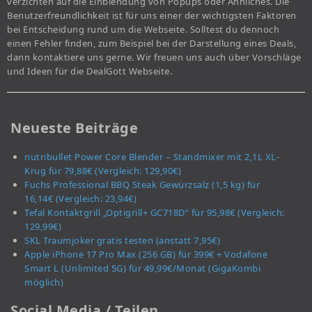
verzichten auf die Einblendung von Popups oder Ähnliches. Die
Benutzerfreundlichkeit ist für uns einer der wichtigsten Faktoren
bei Entscheidung rund um die Webseite. Solltest du dennoch
einen Fehler finden, zum Beispiel bei der Darstellung eines Deals,
dann kontaktiere uns gerne. Wir freuen uns auch über Vorschläge
und Ideen für die DealGott Webseite.
Neueste Beiträge
nutribullet Power Core Blender – Standmixer mit 2,1L XL-
Krug für 79,88€ (Vergleich: 129,90€)
Fuchs Professional BBQ Steak Gewürzsalz (1,5 kg) für
16,14€ (Vergleich: 23,94€)
Tefal Kontaktgrill „Optigrill+ GC718D“ für 95,98€ (Vergleich:
129,99€)
SKL Traumjoker gratis testen (anstatt 7,95€)
Apple iPhone 17 Pro Max (256 GB) für 399€ + Vodafone
Smart L (Unlimited 5G) für 49,99€/Monat (GigaKombi
möglich)
Social Media / Teilen