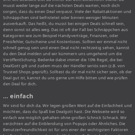
musst weder lange auf die nächsten Deals warten, noch dich
sorgen, dass du einen Deal verpasst. Viele der Rabattaktionen und
Schnäppchen sind befristetet oder binnen weniger Minuten
ausverkauft. Das heißt, du musst bei einigen Deals schnell sein,
denn sonst ist alles weg. Das ist oft der Fall bei Schnäppchen aus
Kategorien wie zum Beispiel Handyverträge, Finanzen, oder
Preisfehler, Gutscheine und Kostenloses. Sollten wir einmal nicht
schnell genug sein und einen Deal nicht rechtzeitig sehen, kannst
du den Deal melden und wir kümmern uns umgehend um die
Veröffentlichung. Bedenke dabei immer die 10% Regel, die bei
DealGott gilt und zudem muss der Händler seriös sein (z.B. von
Trusted Shops geprüft). Solltest du dir mal nicht sicher sein, ob der
Deal gut ist, kannst du uns gerne um Hilfe bitten und wie prüfen
den Deal für dich.
… einfach
Wir sind für dich da. Wir legen großen Wert auf die Einfachheit und
möchten, dass du Spaß bei Dealgott hast. Die Webseite wird so
einfach wie möglich gehalten ohne großen Schnick Schnack. Wir
verzichten auf die Einblendung von Popups oder Ähnliches. Die
Benutzerfreundlichkeit ist für uns einer der wichtigsten Faktoren