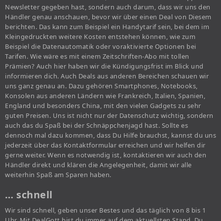
Newsletter gegeben hast, sondern auch darum, dass wir uns den
Händler genau anschauen, bevor wir über einen Deal von Diesem
berichten. Das kann zum Beispiel ein Handytarif sein, bei dem im
Kleingedruckten weitere Kosten entstehen können, wie zum
Beispiel die Datenautomatik oder voraktivierte Optionen bei
Tarifen. Wie wäre es mit einem Zeitschriften-Abo mit tollen
Prämien? Auch hier haben wir die Kündigungsfrist im Blick und
informieren dich. Auch Deals aus anderen Bereichen schauen wir
uns ganz genau an. Dazu gehören Smartphones, Notebooks,
Konsolen aus anderen Ländern wie Frankreich, Italien, Spanien,
England und besonders China, mit den vielen Gadgets zu sehr
guten Preisen. Uns ist nicht nur der Datenschutz wichtig, sondern
auch das du Spaß bei der Schnäppchenjagd hast. Sollte es
dennoch mal dazu kommen, dass Du Hilfe brauchst, kannst du uns
jederzeit über das Kontaktformular erreichen und wir helfen dir
gerne weiter. Wenn es notwendig ist, kontaktieren wir auch den
Händler direkt und klären die Angelegenheit, damit wir alle
weiterhin Spaß am Sparen haben.
… schnell
Wir sind schnell, geben unser Bestes und das täglich von 8 bis 1
Uhr. Mit DealGott bist du immer auf dem aktuellsten Stand. Du