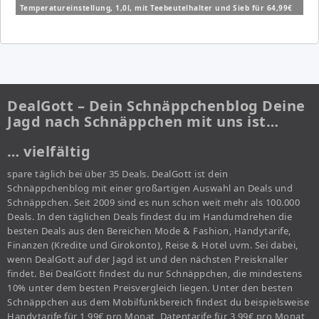
Temperatureinstellung, 1,0l, mit Teebeutelhalter und Sieb für 64,99€
(Vergleich: 79,99€)
DealGott – Dein Schnäppchenblog Deine
Jagd nach Schnäppchen mit uns ist…
… vielfältig
spare täglich bei über 35 Deals. DealGott ist dein
Schnäppchenblog mit einer großartigen Auswahl an Deals und
Schnäppchen. Seit 2009 sind es nun schon weit mehr als 100.000
Deals. In den täglichen Deals findest du im Handumdrehen die
besten Deals aus den Bereichen Mode & Fashion, Handytarife,
Finanzen (Kredite und Girokonto), Reise & Hotel uvm. Sei dabei,
wenn DealGott auf der Jagd ist und den nächsten Preisknaller
findet. Bei DealGott findest du nur Schnäppchen, die mindestens
10% unter dem besten Preisvergleich liegen. Unter den besten
Schnäppchen aus dem Mobilfunkbereich findest du beispielsweise
Handytarife für 1,99€ pro Monat, Datentarife für 3,99€ pro Monat