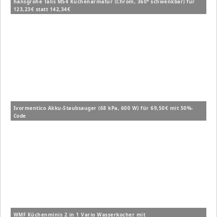
hansgrohe Talis M54 Küchenarmatur (Chrom, 360° schwenkbar) für
123,23€ statt 142,34€
Ivormentico Akku-Staubsauger (68 kPa, 600 W) für 69,50€ mit 50%-
Code
WMF Küchenminis 2 in 1 Vario Wasserkocher mit