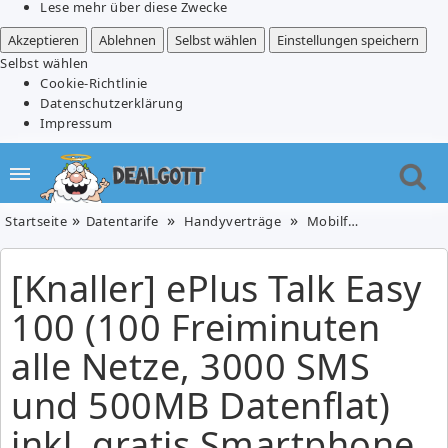
Lese mehr über diese Zwecke
Akzeptieren
Ablehnen
Selbst wählen
Einstellungen speichern
Selbst wählen
Cookie-Richtlinie
Datenschutzerklärung
Impressum
Startseite
Datentarife
Handyverträge
Mobilfunk
[Knaller
[Knaller] ePlus Talk Easy
100 (100 Freiminuten
alle Netze, 3000 SMS
und 500MB Datenflat)
inkl. gratis Smartphone