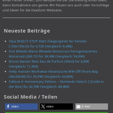
einen Fehler finden, zum Beispiel bei der Darstellung eines Deals,
dann kontaktiere uns gerne. Wir freuen uns auch über Vorschläge
und Ideen für die DealGott Webseite.
Neueste Beiträge
Tesa INSECT STOP Klett Fliegengitter für Fenster
(130x150cm) für 4,72€ (Vergleich: 6,48€)
Hot Wheels Mario Wheelie Motocross Ferngesteuertes
Motorrad (JML15) für 34,99€ (Vergleich: 54,99€)
Bruno Banani Man Eau de Parfum (30ml) für 8,88€
(Vergleich: 11,95€)
Helly Hansen Workwear Reisetasche WW Off Shore Bag
(30x30x60) für 29,99€ (Vergleich: 44,80€)
Fallout 4: Anniversary Edition – Nintendo Switch 2 [Code in
der Box] für 42,39€ (Vergleich: 48,48€)
Social Media / Teilen
teilen
teilen
E-Mail