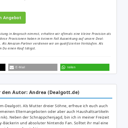
m Angebot
tung in Anspruch nimmst, erhalten wir oftmals eine kleine Provision als
diese Provisionen haben in keinem Fall Auswirkung auf unsere Deal-
Als Amazon-Partner verdienen wir an qualifizierten Verkäufen. Als
 Du einen Kauf tätigst.
E-Mail
teilen
 den Autor: Andrea (Dealgott.de)
am-Dealgott. Als Mutter dreier Söhne, erfreue ich euch auch
gemeinen Elternangeboten oder aber auch Haushaltsartikeln
hnik). Neben der Schnäppchenjagd, bin ich in meiner Freizeit
y-Bäckerin und absoluter Nintendo Fan. Solltet ihr mal eine