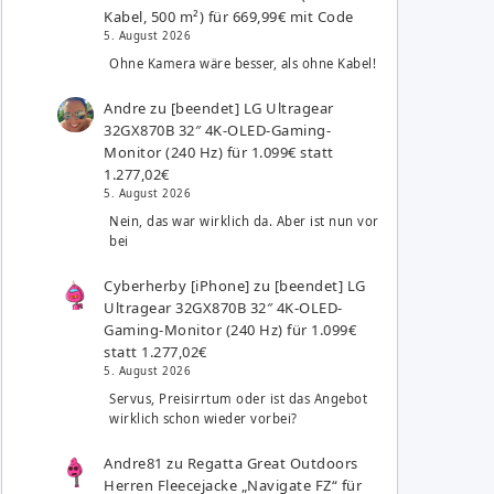
Kabel, 500 m²) für 669,99€ mit Code
5. August 2026
Ohne Kamera wäre besser, als ohne Kabel!
Andre
zu
[beendet] LG Ultragear
32GX870B 32″ 4K-OLED-Gaming-
Monitor (240 Hz) für 1.099€ statt
1.277,02€
5. August 2026
Nein, das war wirklich da. Aber ist nun vor
bei
Cyberherby [iPhone]
zu
[beendet] LG
Ultragear 32GX870B 32″ 4K-OLED-
Gaming-Monitor (240 Hz) für 1.099€
statt 1.277,02€
5. August 2026
Servus, Preisirrtum oder ist das Angebot
wirklich schon wieder vorbei?
Andre81
zu
Regatta Great Outdoors
Herren Fleecejacke „Navigate FZ“ für