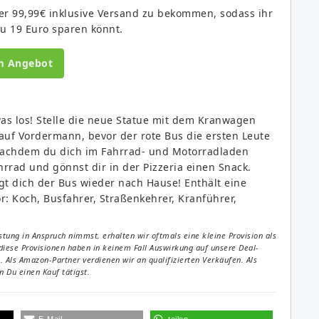
ter 99,99€ inklusive Versand zu bekommen, sodass ihr
u 19 Euro sparen könnt.
m Angebot
as los! Stelle die neue Statue mit dem Kranwagen
auf Vordermann, bevor der rote Bus die ersten Leute
 Nachdem du dich im Fahrrad- und Motorradladen
rrad und gönnst dir in der Pizzeria einen Snack.
t dich der Bus wieder nach Hause! Enthält eine
: Koch, Busfahrer, Straßenkehrer, Kranführer,
tung in Anspruch nimmst, erhalten wir oftmals eine kleine Provision als
diese Provisionen haben in keinem Fall Auswirkung auf unsere Deal-
Als Amazon-Partner verdienen wir an qualifizierten Verkäufen. Als
 Du einen Kauf tätigst.
E-Mail
teilen