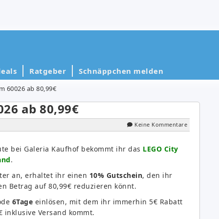
eals
Ratgeber
Schnäppchen melden
m 60026 ab 80,99€
026 ab 80,99€
Keine Kommentare
ute bei Galeria Kaufhof bekommt ihr das
LEGO City
and
.
er an, erhaltet ihr einen
10% Gutschein
, den ihr
en Betrag auf 80,99€ reduzieren könnt.
code
6Tage
einlösen, mit dem ihr immerhin 5€ Rabatt
€ inklusive Versand kommt.