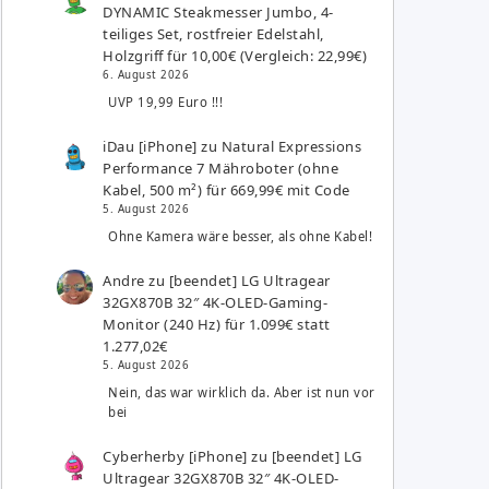
DYNAMIC Steakmesser Jumbo, 4-
teiliges Set, rostfreier Edelstahl,
Holzgriff für 10,00€ (Vergleich: 22,99€)
6. August 2026
UVP 19,99 Euro !!!
iDau [iPhone]
zu
Natural Expressions
Performance 7 Mähroboter (ohne
Kabel, 500 m²) für 669,99€ mit Code
5. August 2026
Ohne Kamera wäre besser, als ohne Kabel!
Andre
zu
[beendet] LG Ultragear
32GX870B 32″ 4K-OLED-Gaming-
Monitor (240 Hz) für 1.099€ statt
1.277,02€
5. August 2026
Nein, das war wirklich da. Aber ist nun vor
bei
Cyberherby [iPhone]
zu
[beendet] LG
Ultragear 32GX870B 32″ 4K-OLED-