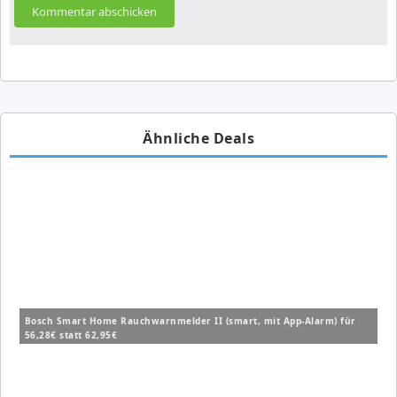
Ähnliche Deals
Bosch Smart Home Rauchwarnmelder II (smart, mit App-Alarm) für
56,28€ statt 62,95€