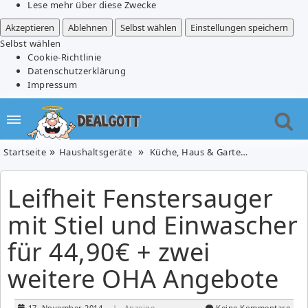
Lese mehr über diese Zwecke
Akzeptieren
Ablehnen
Selbst wählen
Einstellungen speichern
Selbst wählen
Cookie-Richtlinie
Datenschutzerklärung
Impressum
Startseite
Haushaltsgeräte
Küche, Haus & Garten
Leifheit F
Leifheit Fenstersauger
mit Stiel und Einwascher
für 44,90€ + zwei
weitere OHA Angebote
17. November 2014
| Anzeige
Keine Kommentare