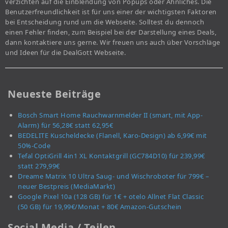
verzichten auf die Einblendung von Popups oder Ähnliches. Die
Benutzerfreundlichkeit ist für uns einer der wichtigsten Faktoren
bei Entscheidung rund um die Webseite. Solltest du dennoch
einen Fehler finden, zum Beispiel bei der Darstellung eines Deals,
dann kontaktiere uns gerne. Wir freuen uns auch über Vorschläge
und Ideen für die DealGott Webseite.
Neueste Beiträge
Bosch Smart Home Rauchwarnmelder II (smart, mit App-
Alarm) für 56,28€ statt 62,95€
BEDELITE Kuscheldecke (Flanell, Karo-Design) ab 6,99€ mit
50%-Code
Tefal OptiGrill 4in1 XL Kontaktgrill (GC784D10) für 239,99€
statt 279,99€
Dreame Matrix 10 Ultra Saug- und Wischroboter für 799€ –
neuer Bestpreis (MediaMarkt)
Google Pixel 10a (128 GB) für 1€ + otelo Allnet Flat Classic
(50 GB) für 19,99€/Monat + 80€ Amazon-Gutschein
Social Media / Teilen