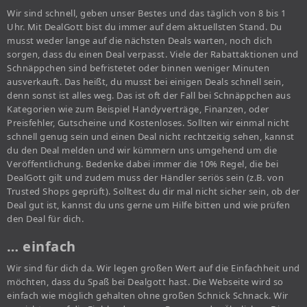
Wir sind schnell, geben unser Bestes und das täglich von 8 bis 1
Uhr. Mit DealGott bist du immer auf dem aktuellsten Stand. Du
musst weder lange auf die nächsten Deals warten, noch dich
sorgen, dass du einen Deal verpasst. Viele der Rabattaktionen und
Schnäppchen sind befristetet oder binnen weniger Minuten
ausverkauft. Das heißt, du musst bei einigen Deals schnell sein,
denn sonst ist alles weg. Das ist oft der Fall bei Schnäppchen aus
Kategorien wie zum Beispiel Handyverträge, Finanzen, oder
Preisfehler, Gutscheine und Kostenloses. Sollten wir einmal nicht
schnell genug sein und einen Deal nicht rechtzeitig sehen, kannst
du den Deal melden und wir kümmern uns umgehend um die
Veröffentlichung. Bedenke dabei immer die 10% Regel, die bei
DealGott gilt und zudem muss der Händler seriös sein (z.B. von
Trusted Shops geprüft). Solltest du dir mal nicht sicher sein, ob der
Deal gut ist, kannst du uns gerne um Hilfe bitten und wie prüfen
den Deal für dich.
… einfach
Wir sind für dich da. Wir legen großen Wert auf die Einfachheit und
möchten, dass du Spaß bei Dealgott hast. Die Webseite wird so
einfach wie möglich gehalten ohne großen Schnick Schnack. Wir