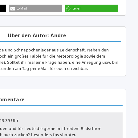
E-Mail
teilen
Über den Autor: Andre
de und Schnäppchenjäger aus Leidenschaft. Neben den
ch ein großes Fai­ble für die Meteorologie sowie dem
e). Solltet ihr mal eine Frage haben, eine Anregung usw. bin
tunden am Tag per eMail für euch erreichbar.
mmentare
13:39 Uhr
auen und für Leute die gerne mit breitem Bildschirm
ch auch zocken? besonders fps shooter.