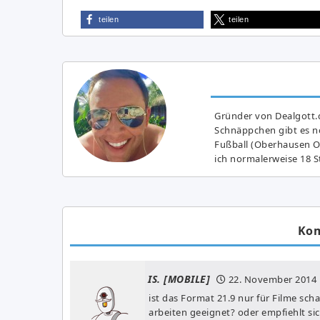
teilen
teilen
Gründer von Dealgott.
Schnäppchen gibt es no
Fußball (Oberhausen Ol
ich normalerweise 18 S
Ko
IS. [MOBILE]
22. November 2014
ist das Format 21.9 nur für Filme sch
arbeiten geeignet? oder empfiehlt si