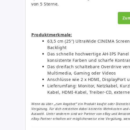
von 5 Sterne.
Zu
Produktmerkmale:
63,5 cm (25″) UltraWide CINEMA Scree
Backlight
Das schnelle hochwertige AH-IPS Panel
konsistente Farben und scharfe Kontras
Das dreifach schaltebare Overdrive ve
Multimedia, Gaming oder Videos
Anschlüsse wie 2 x HDMI, DisplayPort
Lieferumfang: Monitor, Netzkabel, Kur
Kabel, HDMI-Kabel, Treiber-CD, externe
Wenn du über „zum Angebot“ ein Produkt kaufst oder Dienstleis
Vergütung. Für dich entstehen dabei keinerlei Mehrkosten und 
Auswahl. Unter anderem sind wir Partner von eBay und Amazon. 
eBay-Partner erhalten wir möglicherweise eine Vergütung, wenn