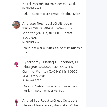
Kabel, 500 m²) für 669,99€ mit Code
5. August 2026
Ohne Kamera wäre besser, als ohne Kabel!
Andre
zu
[beendet] LG Ultragear
32GX870B 32″ 4K-OLED-Gaming-
Monitor (240 Hz) für 1.099€ statt
1.277,02€
5. August 2026
Nein, das war wirklich da. Aber ist nun vor
bei
Cyberherby [iPhone]
zu
[beendet] LG
Ultragear 32GX870B 32″ 4K-OLED-
Gaming-Monitor (240 Hz) für 1.099€
statt 1.277,02€
5. August 2026
Servus, Preisirrtum oder ist das Angebot
wirklich schon wieder vorbei?
Andre81
zu
Regatta Great Outdoors
Herren Fleecejacke „Navigate FZ“ für