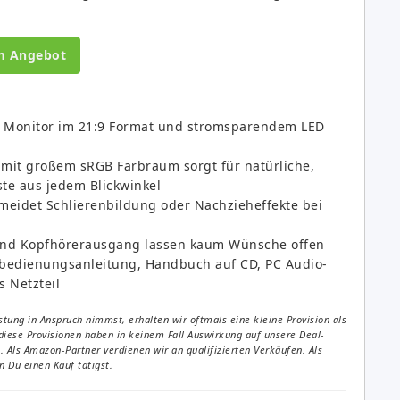
m Angebot
n Monitor im 21:9 Format und stromsparendem LED
 mit großem sRGB Farbraum sorgt für natürliche,
te aus jedem Blickwinkel
rmeidet Schlierenbildung oder Nachzieheffekte bei
 und Kopfhörerausgang lassen kaum Wünsche offen
zbedienungsanleitung, Handbuch auf CD, PC Audio-
s Netzteil
tung in Anspruch nimmst, erhalten wir oftmals eine kleine Provision als
diese Provisionen haben in keinem Fall Auswirkung auf unsere Deal-
Als Amazon-Partner verdienen wir an qualifizierten Verkäufen. Als
 Du einen Kauf tätigst.