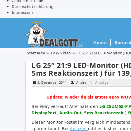
Cookie-Richtlinie
Datenschutzerklärung
Impressum
Home
Bonusd
Startseite
TV & Video
LG 25” 21:9 LED-Monitor (HDM
LG 25” 21:9 LED-Monitor (H
5ms Reaktionszeit ) für 139
3. Dezember 2014
Andre
| Anzeige
Update: wieder da als erstes eBay WO
Bei eBay verkauft Alternate den
LG 25UM55-P.A
DisplayPort, Audio-Out, 5ms Reaktionszeit ) f
Dieser Monitor kostet im Vergleich mindestens
sparen könnt. Bei
Amazon
gibt es bisher nur e