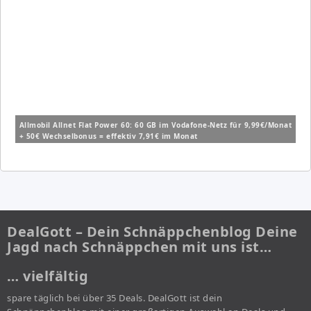
Allmobil Allnet Flat Power 60: 60 GB im Vodafone-Netz für 9,99€/Monat
+ 50€ Wechselbonus = effektiv 7,91€ im Monat
DealGott – Dein Schnäppchenblog Deine
Jagd nach Schnäppchen mit uns ist…
… vielfältig
spare täglich bei über 35 Deals. DealGott ist dein