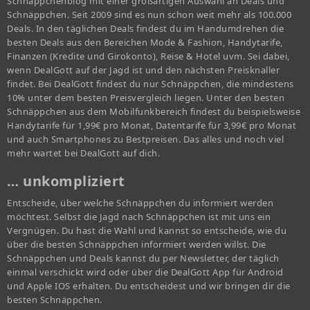
Schnäppchenblog mit einer großartigen Auswahl an Deals und
Schnäppchen. Seit 2009 sind es nun schon weit mehr als 100.000
Deals. In den täglichen Deals findest du im Handumdrehen die
besten Deals aus den Bereichen Mode & Fashion, Handytarife,
Finanzen (Kredite und Girokonto), Reise & Hotel uvm. Sei dabei,
wenn DealGott auf der Jagd ist und den nächsten Preisknaller
findet. Bei DealGott findest du nur Schnäppchen, die mindestens
10% unter dem besten Preisvergleich liegen. Unter den besten
Schnäppchen aus dem Mobilfunkbereich findest du beispielsweise
Handytarife für 1,99€ pro Monat, Datentarife für 3,99€ pro Monat
und auch Smartphones zu Bestpreisen. Das alles und noch viel
mehr wartet bei DealGott auf dich.
… unkompliziert
Entscheide, über welche Schnäppchen du informiert werden
möchtest. Selbst die Jagd nach Schnäppchen ist mit uns ein
Vergnügen. Du hast die Wahl und kannst so entscheide, wie du
über die besten Schnäppchen informiert werden willst. Die
Schnäppchen und Deals kannst du per Newsletter, der täglich
einmal verschickt wird oder über die DealGott App für Android
und Apple IOS erhalten. Du entscheidest und wir bringen dir die
besten Schnäppchen.