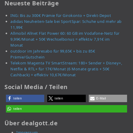
Neueste Beiträge
ING: Bis zu 300€ Prämie für Girokonto + Direkt-Depot
adidas Neuheiten-Sale bei SportSpar: Schuhe und mehr ab
11,99€
Allmobil Allnet Flat Power 60: 60 GB im Vodafone-Netz für
9,99€/Monat + 50€ Wechselbonus = effektiv 7,91€ im
Monat
outdoor im Jahresabo für 99,65€ + bis zu 85€
Prämie/Gutschein
Telekom Magenta TV SmartStream: 180+ Sender + Disney+,
Netflix & RTL+ für 17€/Monat (6 Monate gratis + 50€
Cashback) = effektiv 10,67€/Monat
Social Media / Teilen
teilen
teilen
E-Mail
teilen
Über dealgott.de
Impressum