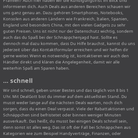
Prämien? Auch hier haben wir die Kündigungsfrist im Blick und
informieren dich. Auch Deals aus anderen Bereichen schauen wir
uns ganz genau an. Dazu gehören Smartphones, Notebooks,
Konsolen aus anderen Ländern wie Frankreich, Italien, Spanien,
England und besonders China, mit den vielen Gadgets zu sehr
guten Preisen. Uns ist nicht nur der Datenschutz wichtig, sondern
auch das du Spaß bei der Schnäppchenjagd hast. Sollte es
dennoch mal dazu kommen, dass Du Hilfe brauchst, kannst du uns
jederzeit über das Kontaktformular erreichen und wir helfen dir
gerne weiter. Wenn es notwendig ist, kontaktieren wir auch den
Händler direkt und klären die Angelegenheit, damit wir alle
weiterhin Spaß am Sparen haben.
… schnell
Wir sind schnell, geben unser Bestes und das täglich von 8 bis 1
Uhr. Mit DealGott bist du immer auf dem aktuellsten Stand. Du
musst weder lange auf die nächsten Deals warten, noch dich
sorgen, dass du einen Deal verpasst. Viele der Rabattaktionen und
Schnäppchen sind befristetet oder binnen weniger Minuten
ausverkauft. Das heißt, du musst bei einigen Deals schnell sein,
denn sonst ist alles weg. Das ist oft der Fall bei Schnäppchen aus
Kategorien wie zum Beispiel Handyverträge, Finanzen, oder