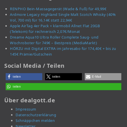
RENPHO Bein-Massagegerät (Wade & Fuß) für 49,99€
Ardmore Legacy Highland Single Malt Scotch Whisky (40%
Vol, 700 ml) für 16,14€ statt 22,94€
Apple AirTag 4er Pack + klarmobil Allnet Flat 20GB
(Telekom) für rechnerisch 2,07€/Monat
Dreame Aqua10 Ultra Roller Complete Saug- und
Wischroboter für 749€ – Bestpreis (MediaMarkt)
HÖRZU mit Digital EXTRA im Jahresabo für 174,40€ + bis zu
145€ Prämie/Gutschein
Social Media / Teilen
teilen
teilen
E-Mail
teilen
Über dealgott.de
Impressum
Datenschutzerklärung
Schnäppchen melden
Newsletter