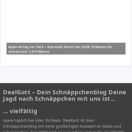
Apple AirTag 4er Pack + klarmobil Allnet Flat 20GB (Telekom) für
rechnerisch 2,07€/Monat
DealGott – Dein Schnäppchenblog Deine
Jagd nach Schnäppchen mit uns ist…
… vielfältig
spare täglich bei über 35 Deals. DealGott ist dein
Schnäppchenblog mit einer großartigen Auswahl an Deals und