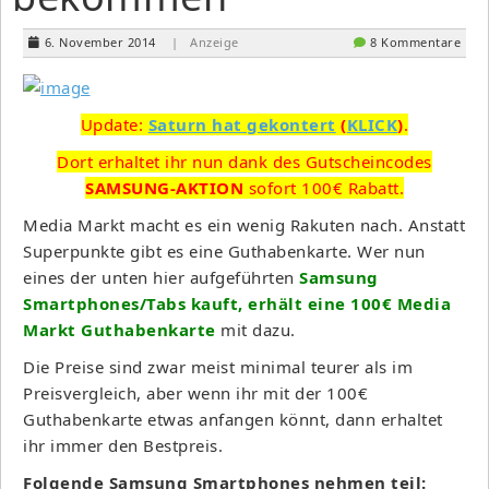
6. November 2014
| Anzeige
8 Kommentare
Update:
Saturn hat gekontert
(
KLICK
)
.
Dort erhaltet ihr nun dank des Gutscheincodes
SAMSUNG-AKTION
sofort 100€ Rabatt.
Media Markt macht es ein wenig Rakuten nach. Anstatt
Superpunkte gibt es eine Guthabenkarte. Wer nun
eines der unten hier aufgeführten
Samsung
Smartphones/Tabs kauft, erhält eine 100€ Media
Markt Guthabenkarte
mit dazu.
Die Preise sind zwar meist minimal teurer als im
Preisvergleich, aber wenn ihr mit der 100€
Guthabenkarte etwas anfangen könnt, dann erhaltet
ihr immer den Bestpreis.
Folgende Samsung Smartphones nehmen teil: