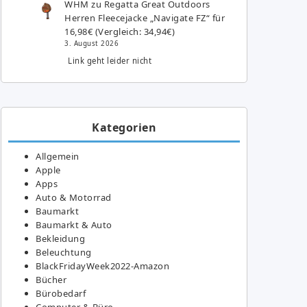
WHM
zu
Regatta Great Outdoors
Herren Fleecejacke „Navigate FZ“ für
16,98€ (Vergleich: 34,94€)
3. August 2026
Link geht leider nicht
Kategorien
Allgemein
Apple
Apps
Auto & Motorrad
Baumarkt
Baumarkt & Auto
Bekleidung
Beleuchtung
BlackFridayWeek2022-Amazon
Bücher
Bürobedarf
Computer & Büro