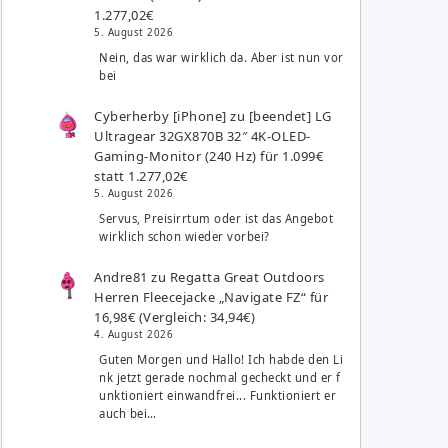
1.277,02€
5. August 2026
Nein, das war wirklich da. Aber ist nun vor
bei
Cyberherby [iPhone]
zu
[beendet] LG
Ultragear 32GX870B 32″ 4K-OLED-
Gaming-Monitor (240 Hz) für 1.099€
statt 1.277,02€
5. August 2026
Servus, Preisirrtum oder ist das Angebot
wirklich schon wieder vorbei?
Andre81
zu
Regatta Great Outdoors
Herren Fleecejacke „Navigate FZ“ für
16,98€ (Vergleich: 34,94€)
4. August 2026
Guten Morgen und Hallo! Ich habde den Li
nk jetzt gerade nochmal gecheckt und er f
unktioniert einwandfrei... Funktioniert er
auch bei…