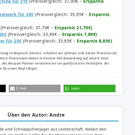
chine für 31€
(Preisvergleich: 37,90€ –
Ersparnis
zelwerk für 28€
(Preisvergleich: 35,95€ –
Ersparnis
(Preisvergleich: 37,70€ –
Ersparnis 21,70€)
26€
(Preisvergleich: 33,89€ –
Ersparnis 7,89€)
er für 25€
(Preisvergleich: 33,85€ –
Ersparnis 8,85€)
tung in Anspruch nimmst, erhalten wir oftmals eine kleine Provision als
diese Provisionen haben in keinem Fall Auswirkung auf unsere Deal-
Als Amazon-Partner verdienen wir an qualifizierten Verkäufen. Als
 Du einen Kauf tätigst.
E-Mail
teilen
Über den Autor: Andre
de und Schnäppchenjäger aus Leidenschaft. Neben den
ch ein großes Fai­ble für die Meteorologie sowie dem