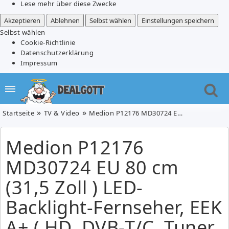
Lese mehr über diese Zwecke
Akzeptieren
Ablehnen
Selbst wählen
Einstellungen speichern
Selbst wählen
Cookie-Richtlinie
Datenschutzerklärung
Impressum
Startseite
TV & Video
Medion P12176 MD30724 EU 80 cm (31,5 Zoll ) LED-Backlight-Fernseher, EEK A+ ( HD, DVB-T/C, Tuner, DVD-Player) für 199,99€
Medion P12176
MD30724 EU 80 cm
(31,5 Zoll ) LED-
Backlight-Fernseher, EEK
A+ ( HD, DVB-T/C, Tuner,