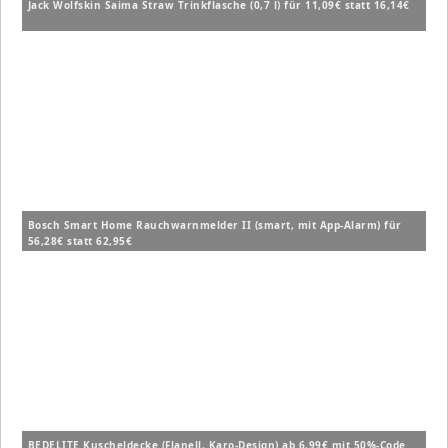
Jack Wolfskin Saima Straw Trinkflasche (0,7 l) für 11,09€ statt 16,14€
Bosch Smart Home Rauchwarnmelder II (smart, mit App-Alarm) für
56,28€ statt 62,95€
BEDELITE Kuscheldecke (Flanell, Karo-Design) ab 6,99€ mit 50%-Code