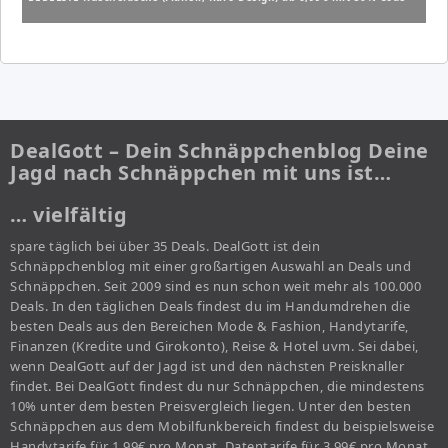
DealGott – Dein Schnäppchenblog Deine
Jagd nach Schnäppchen mit uns ist…
… vielfältig
spare täglich bei über 35 Deals. DealGott ist dein
Schnäppchenblog mit einer großartigen Auswahl an Deals und
Schnäppchen. Seit 2009 sind es nun schon weit mehr als 100.000
Deals. In den täglichen Deals findest du im Handumdrehen die
besten Deals aus den Bereichen Mode & Fashion, Handytarife,
Finanzen (Kredite und Girokonto), Reise & Hotel uvm. Sei dabei,
wenn DealGott auf der Jagd ist und den nächsten Preisknaller
findet. Bei DealGott findest du nur Schnäppchen, die mindestens
10% unter dem besten Preisvergleich liegen. Unter den besten
Schnäppchen aus dem Mobilfunkbereich findest du beispielsweise
Handytarife für 1,99€ pro Monat, Datentarife für 3,99€ pro Monat