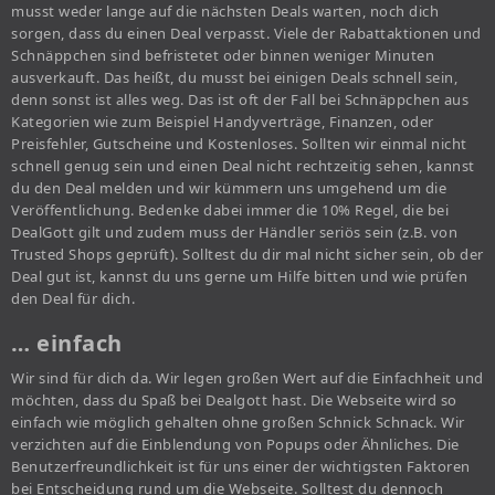
musst weder lange auf die nächsten Deals warten, noch dich
sorgen, dass du einen Deal verpasst. Viele der Rabattaktionen und
Schnäppchen sind befristetet oder binnen weniger Minuten
ausverkauft. Das heißt, du musst bei einigen Deals schnell sein,
denn sonst ist alles weg. Das ist oft der Fall bei Schnäppchen aus
Kategorien wie zum Beispiel Handyverträge, Finanzen, oder
Preisfehler, Gutscheine und Kostenloses. Sollten wir einmal nicht
schnell genug sein und einen Deal nicht rechtzeitig sehen, kannst
du den Deal melden und wir kümmern uns umgehend um die
Veröffentlichung. Bedenke dabei immer die 10% Regel, die bei
DealGott gilt und zudem muss der Händler seriös sein (z.B. von
Trusted Shops geprüft). Solltest du dir mal nicht sicher sein, ob der
Deal gut ist, kannst du uns gerne um Hilfe bitten und wie prüfen
den Deal für dich.
… einfach
Wir sind für dich da. Wir legen großen Wert auf die Einfachheit und
möchten, dass du Spaß bei Dealgott hast. Die Webseite wird so
einfach wie möglich gehalten ohne großen Schnick Schnack. Wir
verzichten auf die Einblendung von Popups oder Ähnliches. Die
Benutzerfreundlichkeit ist für uns einer der wichtigsten Faktoren
bei Entscheidung rund um die Webseite. Solltest du dennoch