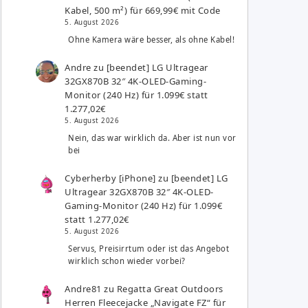
Kabel, 500 m²) für 669,99€ mit Code
5. August 2026
Ohne Kamera wäre besser, als ohne Kabel!
Andre
zu
[beendet] LG Ultragear
32GX870B 32″ 4K-OLED-Gaming-
Monitor (240 Hz) für 1.099€ statt
1.277,02€
5. August 2026
Nein, das war wirklich da. Aber ist nun vor
bei
Cyberherby [iPhone]
zu
[beendet] LG
Ultragear 32GX870B 32″ 4K-OLED-
Gaming-Monitor (240 Hz) für 1.099€
statt 1.277,02€
5. August 2026
Servus, Preisirrtum oder ist das Angebot
wirklich schon wieder vorbei?
Andre81
zu
Regatta Great Outdoors
Herren Fleecejacke „Navigate FZ“ für