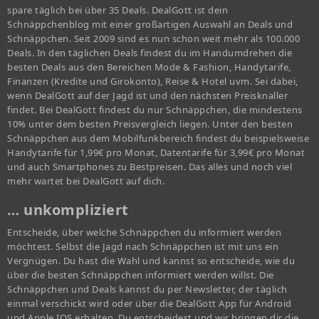
spare täglich bei über 35 Deals. DealGott ist dein
Schnäppchenblog mit einer großartigen Auswahl an Deals und
Schnäppchen. Seit 2009 sind es nun schon weit mehr als 100.000
Deals. In den täglichen Deals findest du im Handumdrehen die
besten Deals aus den Bereichen Mode & Fashion, Handytarife,
Finanzen (Kredite und Girokonto), Reise & Hotel uvm. Sei dabei,
wenn DealGott auf der Jagd ist und den nächsten Preisknaller
findet. Bei DealGott findest du nur Schnäppchen, die mindestens
10% unter dem besten Preisvergleich liegen. Unter den besten
Schnäppchen aus dem Mobilfunkbereich findest du beispielsweise
Handytarife für 1,99€ pro Monat, Datentarife für 3,99€ pro Monat
und auch Smartphones zu Bestpreisen. Das alles und noch viel
mehr wartet bei DealGott auf dich.
… unkompliziert
Entscheide, über welche Schnäppchen du informiert werden
möchtest. Selbst die Jagd nach Schnäppchen ist mit uns ein
Vergnügen. Du hast die Wahl und kannst so entscheide, wie du
über die besten Schnäppchen informiert werden willst. Die
Schnäppchen und Deals kannst du per Newsletter, der täglich
einmal verschickt wird oder über die DealGott App für Android
und Apple IOS erhalten. Du entscheidest und wir bringen dir die