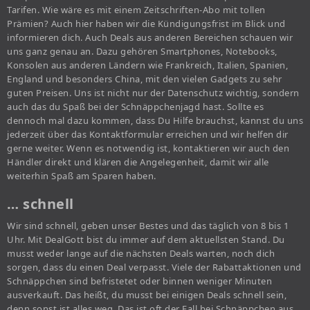
Tarifen. Wie wäre es mit einem Zeitschriften-Abo mit tollen
Prämien? Auch hier haben wir die Kündigungsfrist im Blick und
informieren dich. Auch Deals aus anderen Bereichen schauen wir
uns ganz genau an. Dazu gehören Smartphones, Notebooks,
Konsolen aus anderen Ländern wie Frankreich, Italien, Spanien,
England und besonders China, mit den vielen Gadgets zu sehr
guten Preisen. Uns ist nicht nur der Datenschutz wichtig, sondern
auch das du Spaß bei der Schnäppchenjagd hast. Sollte es
dennoch mal dazu kommen, dass Du Hilfe brauchst, kannst du uns
jederzeit über das Kontaktformular erreichen und wir helfen dir
gerne weiter. Wenn es notwendig ist, kontaktieren wir auch den
Händler direkt und klären die Angelegenheit, damit wir alle
weiterhin Spaß am Sparen haben.
… schnell
Wir sind schnell, geben unser Bestes und das täglich von 8 bis 1
Uhr. Mit DealGott bist du immer auf dem aktuellsten Stand. Du
musst weder lange auf die nächsten Deals warten, noch dich
sorgen, dass du einen Deal verpasst. Viele der Rabattaktionen und
Schnäppchen sind befristetet oder binnen weniger Minuten
ausverkauft. Das heißt, du musst bei einigen Deals schnell sein,
denn sonst ist alles weg. Das ist oft der Fall bei Schnäppchen aus