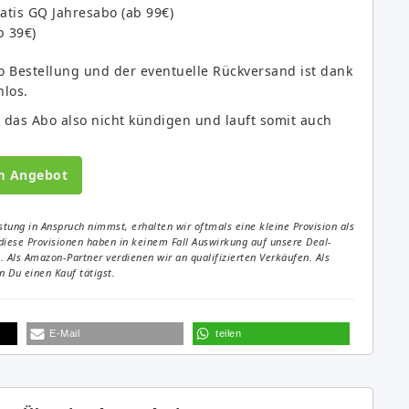
ratis GQ Jahresabo (ab 99€)
b 39€)
o Bestellung und der eventuelle Rückversand ist dank
nlos.
 das Abo also nicht kündigen und lauft somit auch
m Angebot
tung in Anspruch nimmst, erhalten wir oftmals eine kleine Provision als
diese Provisionen haben in keinem Fall Auswirkung auf unsere Deal-
Als Amazon-Partner verdienen wir an qualifizierten Verkäufen. Als
 Du einen Kauf tätigst.
E-Mail
teilen