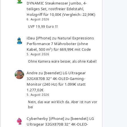
DYNAMIC Steakmesser Jumbo, 4-
teiliges Set, rostfreier Edelstahl,
Holzgriff für 10,00€ (Vergleich: 22,99€)
6. August 2026
UVP 19,99 Euro !!!
iDau [iPhone]
zu
Natural Expressions
Performance 7 Mähroboter (ohne
Kabel, 500 m²) für 669,99€ mit Code
5. August 2026
Ohne Kamera wäre besser, als ohne Kabel!
Andre
zu
[beendet] LG Ultragear
32GX870B 32″ 4K-OLED-Gaming-
Monitor (240 Hz) für 1.099€ statt
1.277,02€
5. August 2026
Nein, das war wirklich da. Aber ist nun vor
bei
Cyberherby [iPhone]
zu
[beendet] LG
Ultragear 32GX870B 32″ 4K-OLED-