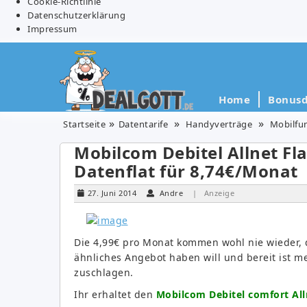
Cookie-Richtlinie
Datenschutzerklärung
Impressum
Home
Bonusd
Startseite
Datentarife
Handyverträge
Mobilfu
Mobilcom Debitel Allnet Fla
Datenflat für 8,74€/Monat
27. Juni 2014
Andre
| Anzeige
Die 4,99€ pro Monat kommen wohl nie wieder, d
ähnliches Angebot haben will und bereit ist m
zuschlagen.
Ihr erhaltet den
Mobilcom Debitel comfort All