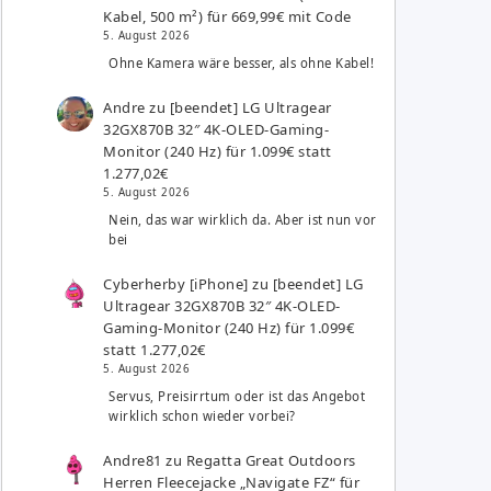
Kabel, 500 m²) für 669,99€ mit Code
5. August 2026
Ohne Kamera wäre besser, als ohne Kabel!
Andre
zu
[beendet] LG Ultragear
32GX870B 32″ 4K-OLED-Gaming-
Monitor (240 Hz) für 1.099€ statt
1.277,02€
5. August 2026
Nein, das war wirklich da. Aber ist nun vor
bei
Cyberherby [iPhone]
zu
[beendet] LG
Ultragear 32GX870B 32″ 4K-OLED-
Gaming-Monitor (240 Hz) für 1.099€
statt 1.277,02€
5. August 2026
Servus, Preisirrtum oder ist das Angebot
wirklich schon wieder vorbei?
Andre81
zu
Regatta Great Outdoors
Herren Fleecejacke „Navigate FZ“ für