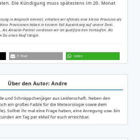
aten. Die Kündigung muss spätestens im 20. Monat
tung in Anspruch nimmst, erhalten wir oftmals eine kleine Provision als
diese Provisionen haben in keinem Fall Auswirkung auf unsere Deal-
Als Amazon-Partner verdienen wir an qualifizierten Verkäufen. Als
 Du einen Kauf tätigst.
E-Mail
teilen
Über den Autor: Andre
de und Schnäppchenjäger aus Leidenschaft. Neben den
ch ein großes Fai­ble für die Meteorologie sowie dem
e). Solltet ihr mal eine Frage haben, eine Anregung usw. bin
tunden am Tag per eMail für euch erreichbar.