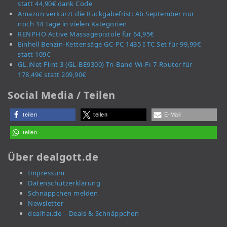
statt 44,90€ dank Code
Amazon verkürzt die Rückgabefrist: Ab September nur
noch 14 Tage in vielen Kategorien
RENPHO Active Massagepistole für 64,95€
Einhell Benzin-Kettensäge GC-PC 1435 I TC Set für 99,99€
statt 109€
GL.iNet Flint 3 (GL-BE9300) Tri-Band Wi-Fi-7-Router für
178,49€ statt 209,90€
Social Media / Teilen
teilen
teilen
E-Mail
teilen
Über dealgott.de
Impressum
Datenschutzerklärung
Schnäppchen melden
Newsletter
dealhai.de – Deals & Schnäppchen