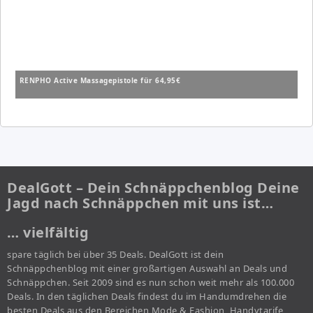
RENPHO Active Massagepistole für 64,95€
DealGott – Dein Schnäppchenblog Deine
Jagd nach Schnäppchen mit uns ist…
… vielfältig
spare täglich bei über 35 Deals. DealGott ist dein
Schnäppchenblog mit einer großartigen Auswahl an Deals und
Schnäppchen. Seit 2009 sind es nun schon weit mehr als 100.000
Deals. In den täglichen Deals findest du im Handumdrehen die
besten Deals aus den Bereichen Mode & Fashion, Handytarife,