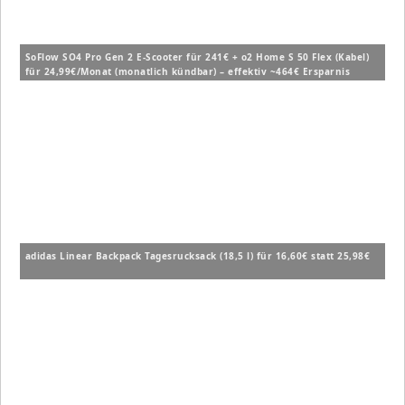
SoFlow SO4 Pro Gen 2 E-Scooter für 241€ + o2 Home S 50 Flex (Kabel)
für 24,99€/Monat (monatlich kündbar) – effektiv ~464€ Ersparnis
adidas Linear Backpack Tagesrucksack (18,5 l) für 16,60€ statt 25,98€