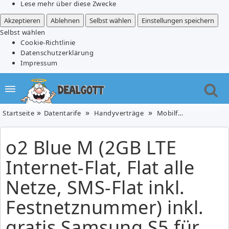
Lese mehr über diese Zwecke
Akzeptieren
Ablehnen
Selbst wählen
Einstellungen speichern
Selbst wählen
Cookie-Richtlinie
Datenschutzerklärung
Impressum
Startseite
Datentarife
Handyverträge
Mobilfunk
Telefon
o2 Blue M (2GB LTE
Internet-Flat, Flat alle
Netze, SMS-Flat inkl.
Festnetznummer) inkl.
gratis Samsung S5 für