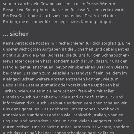
sondern auch viele Gewinnspiele mit tollen Preise. Wie zum
Beispiel ein Smartphone, dass zum Release-Datum verlost wird.
Bei DealGott findest auch viele kostenlose Test-Artikel oder
Proben, die es immer für ein begrenztes Kontingent gibt.
… sicher
Keine versteckte Kosten, wir recherchieren für dich sorgfältig. Eine
unserer wichtigsten Aufgaben ist die Sicherheit und dabei geht es
nicht nur um die E-Mail Adresse, die du uns für den Schnäppchen-
Newsletter gegeben hast, sondern auch darum, dass wir uns den
Händler genau anschauen, bevor wir über einen Deal von Diesem
berichten. Das kann zum Beispiel ein Handytarif sein, bei dem im
Kleingedruckten weitere Kosten entstehen können, wie zum
Beispiel die Datenautomatik oder voraktivierte Optionen bei
Tarifen. Wie wäre es mit einem Zeitschriften-Abo mit tollen
Prämien? Auch hier haben wir die Kündigungsfrist im Blick und
informieren dich. Auch Deals aus anderen Bereichen schauen wir
uns ganz genau an. Dazu gehören Smartphones, Notebooks,
Konsolen aus anderen Ländern wie Frankreich, Italien, Spanien,
England und besonders China, mit den vielen Gadgets zu sehr
guten Preisen. Uns ist nicht nur der Datenschutz wichtig, sondern
auch das du Spaß bei der Schnäppchenjagd hast. Sollte es