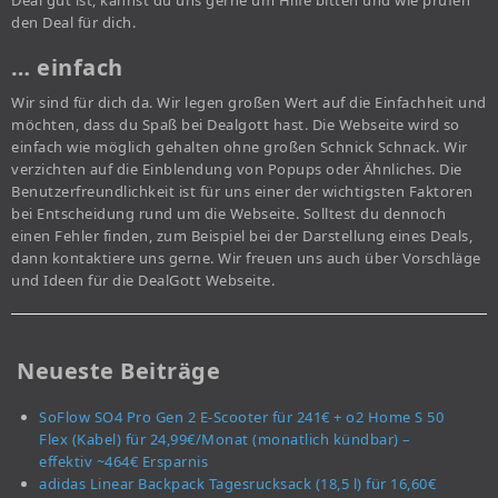
Deal gut ist, kannst du uns gerne um Hilfe bitten und wie prüfen
den Deal für dich.
… einfach
Wir sind für dich da. Wir legen großen Wert auf die Einfachheit und
möchten, dass du Spaß bei Dealgott hast. Die Webseite wird so
einfach wie möglich gehalten ohne großen Schnick Schnack. Wir
verzichten auf die Einblendung von Popups oder Ähnliches. Die
Benutzerfreundlichkeit ist für uns einer der wichtigsten Faktoren
bei Entscheidung rund um die Webseite. Solltest du dennoch
einen Fehler finden, zum Beispiel bei der Darstellung eines Deals,
dann kontaktiere uns gerne. Wir freuen uns auch über Vorschläge
und Ideen für die DealGott Webseite.
Neueste Beiträge
SoFlow SO4 Pro Gen 2 E-Scooter für 241€ + o2 Home S 50
Flex (Kabel) für 24,99€/Monat (monatlich kündbar) –
effektiv ~464€ Ersparnis
adidas Linear Backpack Tagesrucksack (18,5 l) für 16,60€