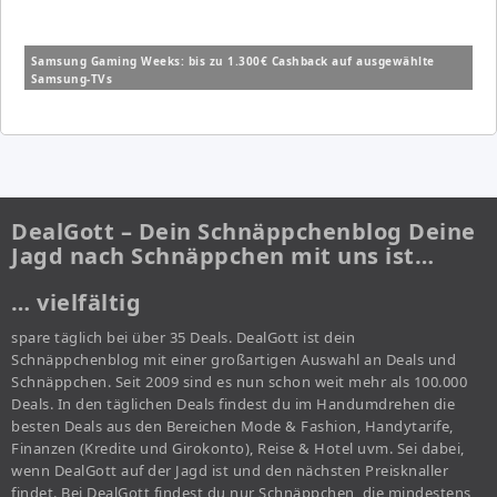
Samsung Gaming Weeks: bis zu 1.300€ Cashback auf ausgewählte
Samsung-TVs
DealGott – Dein Schnäppchenblog Deine
Jagd nach Schnäppchen mit uns ist…
… vielfältig
spare täglich bei über 35 Deals. DealGott ist dein
Schnäppchenblog mit einer großartigen Auswahl an Deals und
Schnäppchen. Seit 2009 sind es nun schon weit mehr als 100.000
Deals. In den täglichen Deals findest du im Handumdrehen die
besten Deals aus den Bereichen Mode & Fashion, Handytarife,
Finanzen (Kredite und Girokonto), Reise & Hotel uvm. Sei dabei,
wenn DealGott auf der Jagd ist und den nächsten Preisknaller
findet. Bei DealGott findest du nur Schnäppchen, die mindestens