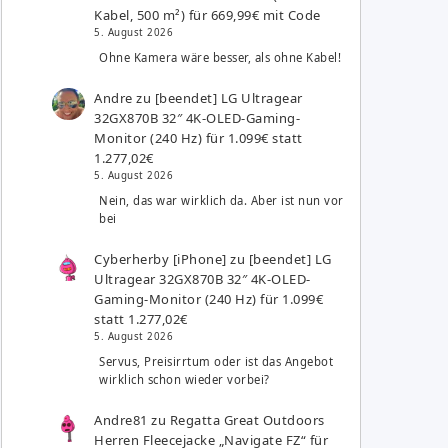
Kabel, 500 m²) für 669,99€ mit Code
5. August 2026
Ohne Kamera wäre besser, als ohne Kabel!
Andre
zu
[beendet] LG Ultragear
32GX870B 32″ 4K-OLED-Gaming-
Monitor (240 Hz) für 1.099€ statt
1.277,02€
5. August 2026
Nein, das war wirklich da. Aber ist nun vor
bei
Cyberherby [iPhone]
zu
[beendet] LG
Ultragear 32GX870B 32″ 4K-OLED-
Gaming-Monitor (240 Hz) für 1.099€
statt 1.277,02€
5. August 2026
Servus, Preisirrtum oder ist das Angebot
wirklich schon wieder vorbei?
Andre81
zu
Regatta Great Outdoors
Herren Fleecejacke „Navigate FZ“ für