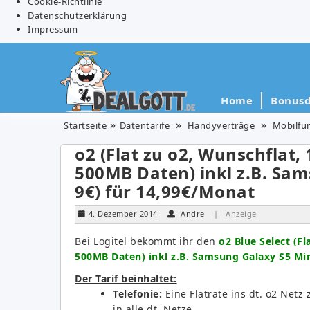
Cookie-Richtlinie
Datenschutzerklärung
Impressum
Home
Bonusd
Startseite
Datentarife
Handyverträge
Mobilfu
o2 (Flat zu o2, Wunschflat,
500MB Daten) inkl z.B. Sam
9€) für 14,99€/Monat
4. Dezember 2014
Andre
| Anzeige
Bei Logitel bekommt ihr den
o2 Blue Select (Fl
500MB Daten) inkl z.B. Samsung Galaxy S5 Min
Der Tarif beinhaltet:
Telefonie:
Eine Flatrate ins dt. o2 Netz
in alle dt. Netze.