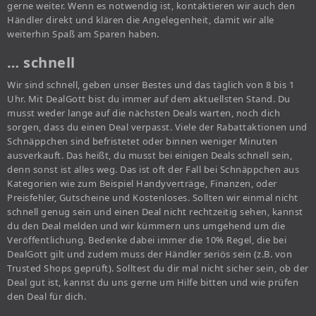
gerne weiter. Wenn es notwendig ist, kontaktieren wir auch den
Händler direkt und klären die Angelegenheit, damit wir alle
weiterhin Spaß am Sparen haben.
… schnell
Wir sind schnell, geben unser Bestes und das täglich von 8 bis 1
Uhr. Mit DealGott bist du immer auf dem aktuellsten Stand. Du
musst weder lange auf die nächsten Deals warten, noch dich
sorgen, dass du einen Deal verpasst. Viele der Rabattaktionen und
Schnäppchen sind befristetet oder binnen weniger Minuten
ausverkauft. Das heißt, du musst bei einigen Deals schnell sein,
denn sonst ist alles weg. Das ist oft der Fall bei Schnäppchen aus
Kategorien wie zum Beispiel Handyverträge, Finanzen, oder
Preisfehler, Gutscheine und Kostenloses. Sollten wir einmal nicht
schnell genug sein und einen Deal nicht rechtzeitig sehen, kannst
du den Deal melden und wir kümmern uns umgehend um die
Veröffentlichung. Bedenke dabei immer die 10% Regel, die bei
DealGott gilt und zudem muss der Händler seriös sein (z.B. von
Trusted Shops geprüft). Solltest du dir mal nicht sicher sein, ob der
Deal gut ist, kannst du uns gerne um Hilfe bitten und wie prüfen
den Deal für dich.