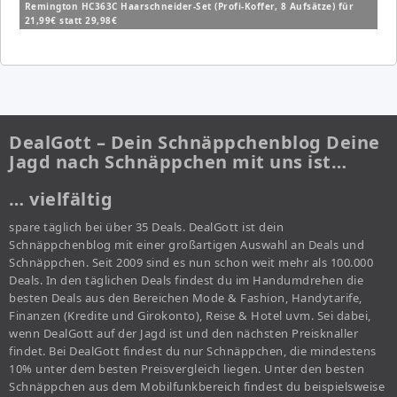
Remington HC363C Haarschneider-Set (Profi-Koffer, 8 Aufsätze) für
21,99€ statt 29,98€
DealGott – Dein Schnäppchenblog Deine
Jagd nach Schnäppchen mit uns ist…
… vielfältig
spare täglich bei über 35 Deals. DealGott ist dein
Schnäppchenblog mit einer großartigen Auswahl an Deals und
Schnäppchen. Seit 2009 sind es nun schon weit mehr als 100.000
Deals. In den täglichen Deals findest du im Handumdrehen die
besten Deals aus den Bereichen Mode & Fashion, Handytarife,
Finanzen (Kredite und Girokonto), Reise & Hotel uvm. Sei dabei,
wenn DealGott auf der Jagd ist und den nächsten Preisknaller
findet. Bei DealGott findest du nur Schnäppchen, die mindestens
10% unter dem besten Preisvergleich liegen. Unter den besten
Schnäppchen aus dem Mobilfunkbereich findest du beispielsweise