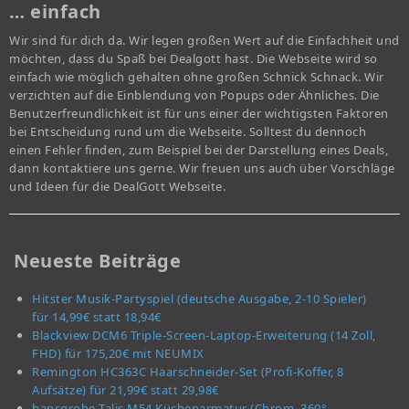
… einfach
Wir sind für dich da. Wir legen großen Wert auf die Einfachheit und
möchten, dass du Spaß bei Dealgott hast. Die Webseite wird so
einfach wie möglich gehalten ohne großen Schnick Schnack. Wir
verzichten auf die Einblendung von Popups oder Ähnliches. Die
Benutzerfreundlichkeit ist für uns einer der wichtigsten Faktoren
bei Entscheidung rund um die Webseite. Solltest du dennoch
einen Fehler finden, zum Beispiel bei der Darstellung eines Deals,
dann kontaktiere uns gerne. Wir freuen uns auch über Vorschläge
und Ideen für die DealGott Webseite.
Neueste Beiträge
Hitster Musik-Partyspiel (deutsche Ausgabe, 2-10 Spieler)
für 14,99€ statt 18,94€
Blackview DCM6 Triple-Screen-Laptop-Erweiterung (14 Zoll,
FHD) für 175,20€ mit NEUMIX
Remington HC363C Haarschneider-Set (Profi-Koffer, 8
Aufsätze) für 21,99€ statt 29,98€
hansgrohe Talis M54 Küchenarmatur (Chrom, 360°