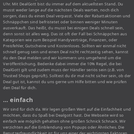
Uhr. Mit DealGott bist du immer auf dem aktuellsten Stand. Du
musst weder lange auf die nächsten Deals warten, noch dich
sorgen, dass du einen Deal verpasst. Viele der Rabattaktionen und
Schnäppchen sind befristetet oder binnen weniger Minuten
ausverkauft. Das heißt, du musst bei einigen Deals schnell sein,
denn sonst ist alles weg. Das ist oft der Fall bei Schnäppchen aus
Kategorien wie zum Beispiel Handyverträge, Finanzen, oder
Preisfehler, Gutscheine und Kostenloses. Sollten wir einmal nicht
schnell genug sein und einen Deal nicht rechtzeitig sehen, kannst
du den Deal melden und wir kümmern uns umgehend um die
Veröffentlichung. Bedenke dabei immer die 10% Regel, die bei
DealGott gilt und zudem muss der Händler seriös sein (z.B. von
Trusted Shops geprüft). Solltest du dir mal nicht sicher sein, ob der
Deal gut ist, kannst du uns gerne um Hilfe bitten und wie prüfen
den Deal für dich.
… einfach
Wir sind für dich da. Wir legen großen Wert auf die Einfachheit und
möchten, dass du Spaß bei Dealgott hast. Die Webseite wird so
einfach wie möglich gehalten ohne großen Schnick Schnack. Wir
verzichten auf die Einblendung von Popups oder Ähnliches. Die
Benutzerfreundlichkeit ist für uns einer der wichtigsten Faktoren