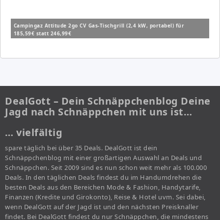
Campingaz Attitude 2go CV Gas-Tischgrill (2,4 kW, portabel) für
185,59€ statt 246,99€
DealGott – Dein Schnäppchenblog Deine
Jagd nach Schnäppchen mit uns ist…
… vielfältig
spare täglich bei über 35 Deals. DealGott ist dein
Schnäppchenblog mit einer großartigen Auswahl an Deals und
Schnäppchen. Seit 2009 sind es nun schon weit mehr als 100.000
Deals. In den täglichen Deals findest du im Handumdrehen die
besten Deals aus den Bereichen Mode & Fashion, Handytarife,
Finanzen (Kredite und Girokonto), Reise & Hotel uvm. Sei dabei,
wenn DealGott auf der Jagd ist und den nächsten Preisknaller
findet. Bei DealGott findest du nur Schnäppchen, die mindestens