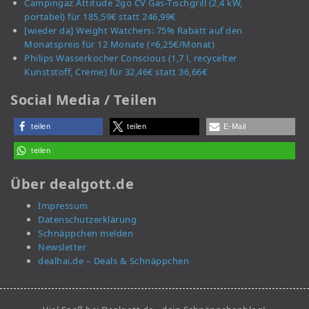
Campingaz Attitude 2go CV Gas-Tischgrill (2,4 kW,
portabel) für 185,59€ statt 246,99€
[wieder da] Weight Watchers: 75% Rabatt auf den
Monatspreis für 12 Monate (=6,25€/Monat)
Philips Wasserkocher Conscious (1,7 l, recycelter
Kunststoff, Creme) für 32,46€ statt 36,66€
Social Media / Teilen
teilen
teilen
E-Mail
teilen
Über dealgott.de
Impressum
Datenschutzerklärung
Schnäppchen melden
Newsletter
dealhai.de – Deals & Schnäppchen