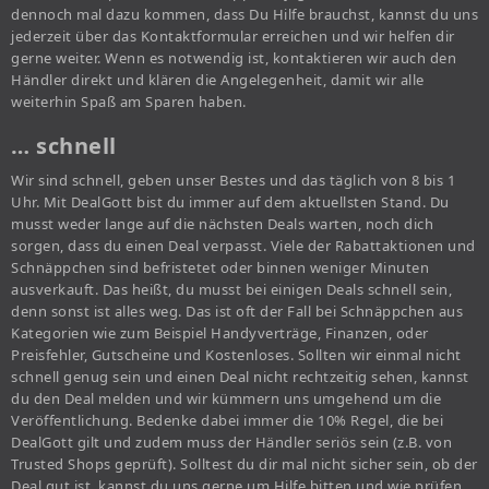
dennoch mal dazu kommen, dass Du Hilfe brauchst, kannst du uns
jederzeit über das Kontaktformular erreichen und wir helfen dir
gerne weiter. Wenn es notwendig ist, kontaktieren wir auch den
Händler direkt und klären die Angelegenheit, damit wir alle
weiterhin Spaß am Sparen haben.
… schnell
Wir sind schnell, geben unser Bestes und das täglich von 8 bis 1
Uhr. Mit DealGott bist du immer auf dem aktuellsten Stand. Du
musst weder lange auf die nächsten Deals warten, noch dich
sorgen, dass du einen Deal verpasst. Viele der Rabattaktionen und
Schnäppchen sind befristetet oder binnen weniger Minuten
ausverkauft. Das heißt, du musst bei einigen Deals schnell sein,
denn sonst ist alles weg. Das ist oft der Fall bei Schnäppchen aus
Kategorien wie zum Beispiel Handyverträge, Finanzen, oder
Preisfehler, Gutscheine und Kostenloses. Sollten wir einmal nicht
schnell genug sein und einen Deal nicht rechtzeitig sehen, kannst
du den Deal melden und wir kümmern uns umgehend um die
Veröffentlichung. Bedenke dabei immer die 10% Regel, die bei
DealGott gilt und zudem muss der Händler seriös sein (z.B. von
Trusted Shops geprüft). Solltest du dir mal nicht sicher sein, ob der
Deal gut ist, kannst du uns gerne um Hilfe bitten und wie prüfen