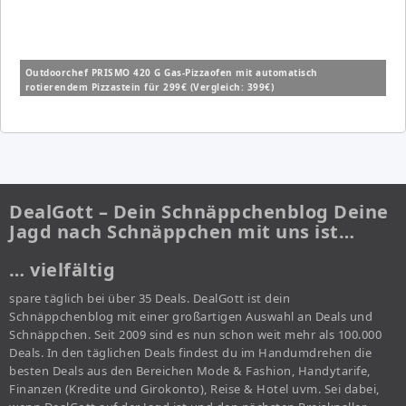
Outdoorchef PRISMO 420 G Gas-Pizzaofen mit automatisch
rotierendem Pizzastein für 299€ (Vergleich: 399€)
DealGott – Dein Schnäppchenblog Deine
Jagd nach Schnäppchen mit uns ist…
… vielfältig
spare täglich bei über 35 Deals. DealGott ist dein
Schnäppchenblog mit einer großartigen Auswahl an Deals und
Schnäppchen. Seit 2009 sind es nun schon weit mehr als 100.000
Deals. In den täglichen Deals findest du im Handumdrehen die
besten Deals aus den Bereichen Mode & Fashion, Handytarife,
Finanzen (Kredite und Girokonto), Reise & Hotel uvm. Sei dabei,