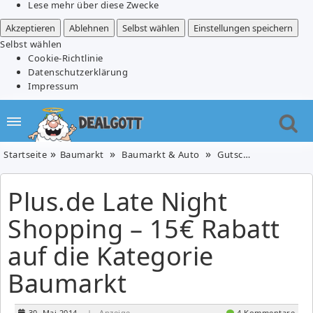
Lese mehr über diese Zwecke
Akzeptieren
Ablehnen
Selbst wählen
Einstellungen speichern
Selbst wählen
Cookie-Richtlinie
Datenschutzerklärung
Impressum
Startseite
Baumarkt
Baumarkt & Auto
Gutschein
Plus.de 
Plus.de Late Night
Shopping – 15€ Rabatt
auf die Kategorie
Baumarkt
30. Mai 2014
| Anzeige
4 Kommentare