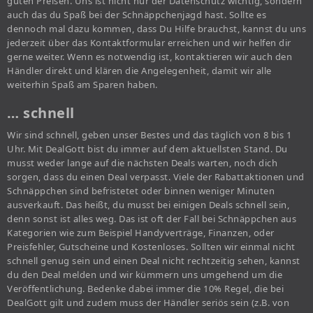
guten Preisen. Uns ist nicht nur der Datenschutz wichtig, sondern
auch das du Spaß bei der Schnäppchenjagd hast. Sollte es
dennoch mal dazu kommen, dass Du Hilfe brauchst, kannst du uns
jederzeit über das Kontaktformular erreichen und wir helfen dir
gerne weiter. Wenn es notwendig ist, kontaktieren wir auch den
Händler direkt und klären die Angelegenheit, damit wir alle
weiterhin Spaß am Sparen haben.
… schnell
Wir sind schnell, geben unser Bestes und das täglich von 8 bis 1
Uhr. Mit DealGott bist du immer auf dem aktuellsten Stand. Du
musst weder lange auf die nächsten Deals warten, noch dich
sorgen, dass du einen Deal verpasst. Viele der Rabattaktionen und
Schnäppchen sind befristetet oder binnen weniger Minuten
ausverkauft. Das heißt, du musst bei einigen Deals schnell sein,
denn sonst ist alles weg. Das ist oft der Fall bei Schnäppchen aus
Kategorien wie zum Beispiel Handyverträge, Finanzen, oder
Preisfehler, Gutscheine und Kostenloses. Sollten wir einmal nicht
schnell genug sein und einen Deal nicht rechtzeitig sehen, kannst
du den Deal melden und wir kümmern uns umgehend um die
Veröffentlichung. Bedenke dabei immer die 10% Regel, die bei
DealGott gilt und zudem muss der Händler seriös sein (z.B. von