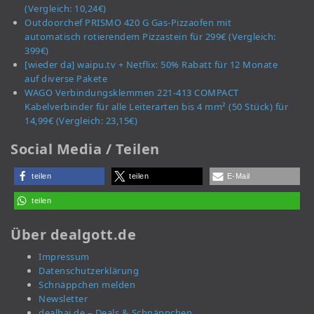
(Vergleich: 10,24€)
Outdoorchef PRISMO 420 G Gas-Pizzaofen mit
automatisch rotierendem Pizzastein für 299€ (Vergleich:
399€)
[wieder da] waipu.tv + Netflix: 50% Rabatt für 12 Monate
auf diverse Pakete
WAGO Verbindungsklemmen 221-413 COMPACT
Kabelverbinder für alle Leiterarten bis 4 mm² (50 Stück) für
14,99€ (Vergleich: 23,15€)
Social Media / Teilen
teilen
teilen
E-Mail
teilen
Über dealgott.de
Impressum
Datenschutzerklärung
Schnäppchen melden
Newsletter
dealhai.de – Deals & Schnäppchen