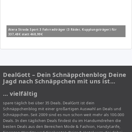
Atera Strada Sport 3 Fahrradträger (3 Räder, Kupplungsträger) für
337,48€ statt 468,99€
DealGott – Dein Schnäppchenblog Deine
Jagd nach Schnäppchen mit uns ist…
… vielfältig
spare täglich bei über 35 Deals. DealGott ist dein
Schnäppchenblog mit einer großartigen Auswahl an Deals und
Schnäppchen. Seit 2009 sind es nun schon weit mehr als 100.000
Deals. In den täglichen Deals findest du im Handumdrehen die
besten Deals aus den Bereichen Mode & Fashion, Handytarife,