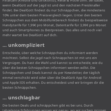
Finanzen (Kredite und Girokonto), Reise & Hotel uvm. Sei dabei,
wenn DealGott auf der Jagd ist und den nächsten Preisknaller
findet. Bei DealGott findest du nur Schnäppchen, die mindestens
10% unter dem besten Preisvergleich liegen. Unter den besten
Schnäppchen aus dem Mobilfunkbereich findest du beispielsweise
Handytarife für 1,99€ pro Monat, Datentarife für 3,99€ pro Monat
und auch Smartphones zu Bestpreisen. Das alles und noch viel
mehr wartet bei DealGott auf dich.
… unkompliziert
Entscheide, über welche Schnäppchen du informiert werden
möchtest. Selbst die Jagd nach Schnäppchen ist mit uns ein
Vergnügen. Du hast die Wahl und kannst so entscheide, wie du
über die besten Schnäppchen informiert werden willst. Die
Schnäppchen und Deals kannst du per Newsletter, der täglich
einmal verschickt wird oder über die DealGott App für Android
und Apple IOS erhalten. Du entscheidest und wir bringen dir die
besten Schnäppchen.
… unschlagbar
Die besten Deals und schnäppchen gibt es bei uns. Durch
Jahrelange Erfahrungen wissen wir genau, wo wir suchen müssen,