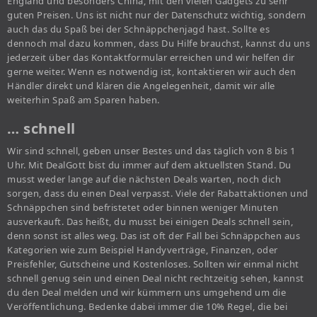
England und besonders China, mit den vielen Gadgets zu sehr
guten Preisen. Uns ist nicht nur der Datenschutz wichtig, sondern
auch das du Spaß bei der Schnäppchenjagd hast. Sollte es
dennoch mal dazu kommen, dass Du Hilfe brauchst, kannst du uns
jederzeit über das Kontaktformular erreichen und wir helfen dir
gerne weiter. Wenn es notwendig ist, kontaktieren wir auch den
Händler direkt und klären die Angelegenheit, damit wir alle
weiterhin Spaß am Sparen haben.
… schnell
Wir sind schnell, geben unser Bestes und das täglich von 8 bis 1
Uhr. Mit DealGott bist du immer auf dem aktuellsten Stand. Du
musst weder lange auf die nächsten Deals warten, noch dich
sorgen, dass du einen Deal verpasst. Viele der Rabattaktionen und
Schnäppchen sind befristetet oder binnen weniger Minuten
ausverkauft. Das heißt, du musst bei einigen Deals schnell sein,
denn sonst ist alles weg. Das ist oft der Fall bei Schnäppchen aus
Kategorien wie zum Beispiel Handyverträge, Finanzen, oder
Preisfehler, Gutscheine und Kostenloses. Sollten wir einmal nicht
schnell genug sein und einen Deal nicht rechtzeitig sehen, kannst
du den Deal melden und wir kümmern uns umgehend um die
Veröffentlichung. Bedenke dabei immer die 10% Regel, die bei