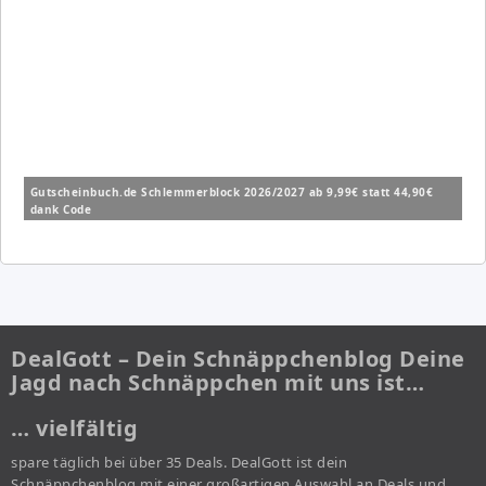
Gutscheinbuch.de Schlemmerblock 2026/2027 ab 9,99€ statt 44,90€
dank Code
DealGott – Dein Schnäppchenblog Deine
Jagd nach Schnäppchen mit uns ist…
… vielfältig
spare täglich bei über 35 Deals. DealGott ist dein
Schnäppchenblog mit einer großartigen Auswahl an Deals und