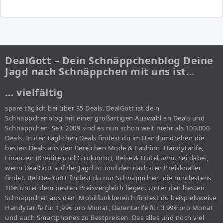
DealGott – Dein Schnäppchenblog Deine
Jagd nach Schnäppchen mit uns ist…
… vielfältig
spare täglich bei über 35 Deals. DealGott ist dein
Schnäppchenblog mit einer großartigen Auswahl an Deals und
Schnäppchen. Seit 2009 sind es nun schon weit mehr als 100.000
Deals. In den täglichen Deals findest du im Handumdrehen die
besten Deals aus den Bereichen Mode & Fashion, Handytarife,
Finanzen (Kredite und Girokonto), Reise & Hotel uvm. Sei dabei,
wenn DealGott auf der Jagd ist und den nächsten Preisknaller
findet. Bei DealGott findest du nur Schnäppchen, die mindestens
10% unter dem besten Preisvergleich liegen. Unter den besten
Schnäppchen aus dem Mobilfunkbereich findest du beispielsweise
Handytarife für 1,99€ pro Monat, Datentarife für 3,99€ pro Monat
und auch Smartphones zu Bestpreisen. Das alles und noch viel