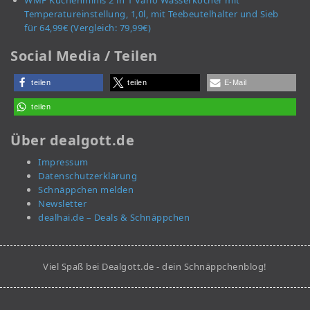
WMF Küchenminis 2 in 1 Vario Wasserkocher mit
Temperatureinstellung, 1,0l, mit Teebeutelhalter und Sieb
für 64,99€ (Vergleich: 79,99€)
Social Media / Teilen
teilen
teilen
E-Mail
teilen
Über dealgott.de
Impressum
Datenschutzerklärung
Schnäppchen melden
Newsletter
dealhai.de – Deals & Schnäppchen
Viel Spaß bei Dealgott.de - dein Schnäppchenblog!