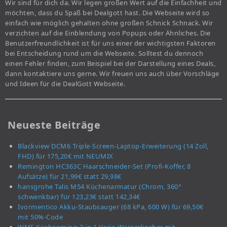
Wir sind für dich da. Wir legen großen Wert auf die Einfachheit und
möchten, dass du Spaß bei Dealgott hast. Die Webseite wird so
einfach wie möglich gehalten ohne großen Schnick Schnack. Wir
verzichten auf die Einblendung von Popups oder Ähnliches. Die
Benutzerfreundlichkeit ist für uns einer der wichtigsten Faktoren
bei Entscheidung rund um die Webseite. Solltest du dennoch
einen Fehler finden, zum Beispiel bei der Darstellung eines Deals,
dann kontaktiere uns gerne. Wir freuen uns auch über Vorschläge
und Ideen für die DealGott Webseite.
Neueste Beiträge
Blackview DCM6 Triple-Screen-Laptop-Erweiterung (14 Zoll,
FHD) für 175,20€ mit NEUMIX
Remington HC363C Haarschneider-Set (Profi-Koffer, 8
Aufsätze) für 21,99€ statt 29,98€
hansgrohe Talis M54 Küchenarmatur (Chrom, 360°
schwenkbar) für 123,23€ statt 142,34€
Ivormentico Akku-Staubsauger (68 kPa, 600 W) für 69,50€
mit 50%-Code