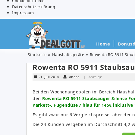
Cookie-Richtlinie
Datenschutzerklärung
Impressum
Home
Bonusd
Startseite
Haushaltsgeräte
Rowenta RO 5911 Staubs
Rowenta RO 5911 Staubsaug
21. Juli 2014
Andre
| Anzeige
Bei den Wochenangeboten im Bereich Haushalt
den
Rowenta RO 5911 Staubsauger Silence Forc
Parkett-, Fugendüse / blau für 145€ inklusive
Es gibt zwar nur 6 Vergleichspreise, aber der n
Die 24 Kunden vergeben im Durchschnitt 4,2 vo