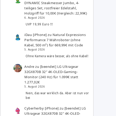
DYNAMIC Steakmesser Jumbo, 4-
teiliges Set, rostfreier Edelstahl,
Holzgriff für 10,00€ (Vergleich: 22,99€)
6. August 2026
UVP 19,99 Euro !!!
iDau [iPhone]
zu
Natural Expressions
Performance 7 Mähroboter (ohne
Kabel, 500 m²) für 669,99€ mit Code
5. August 2026
Ohne Kamera wäre besser, als ohne Kabel!
Andre
zu
[beendet] LG Ultragear
32GX870B 32″ 4K-OLED-Gaming-
Monitor (240 Hz) für 1.099€ statt
1.277,02€
5. August 2026
Nein, das war wirklich da. Aber ist nun vor
bei
Cyberherby [iPhone]
zu
[beendet] LG
Ultragear 32GX870B 32″ 4K-OLED-