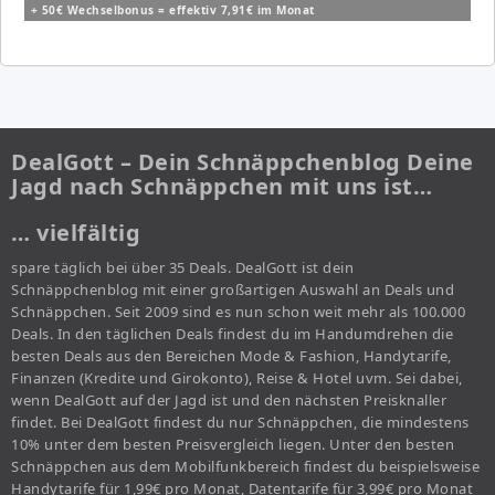
+ 50€ Wechselbonus = effektiv 7,91€ im Monat
DealGott – Dein Schnäppchenblog Deine
Jagd nach Schnäppchen mit uns ist…
… vielfältig
spare täglich bei über 35 Deals. DealGott ist dein
Schnäppchenblog mit einer großartigen Auswahl an Deals und
Schnäppchen. Seit 2009 sind es nun schon weit mehr als 100.000
Deals. In den täglichen Deals findest du im Handumdrehen die
besten Deals aus den Bereichen Mode & Fashion, Handytarife,
Finanzen (Kredite und Girokonto), Reise & Hotel uvm. Sei dabei,
wenn DealGott auf der Jagd ist und den nächsten Preisknaller
findet. Bei DealGott findest du nur Schnäppchen, die mindestens
10% unter dem besten Preisvergleich liegen. Unter den besten
Schnäppchen aus dem Mobilfunkbereich findest du beispielsweise
Handytarife für 1,99€ pro Monat, Datentarife für 3,99€ pro Monat