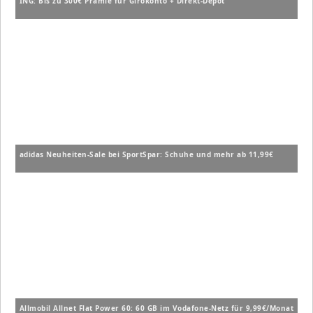
ING: Bis zu 300€ Prämie für Girokonto + Direkt-Depot
adidas Neuheiten-Sale bei SportSpar: Schuhe und mehr ab 11,99€
Allmobil Allnet Flat Power 60: 60 GB im Vodafone-Netz für 9,99€/Monat