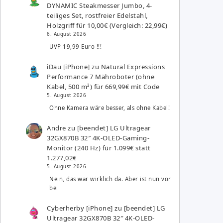
DYNAMIC Steakmesser Jumbo, 4-
teiliges Set, rostfreier Edelstahl,
Holzgriff für 10,00€ (Vergleich: 22,99€)
6. August 2026
UVP 19,99 Euro !!!
iDau [iPhone]
zu
Natural Expressions
Performance 7 Mähroboter (ohne
Kabel, 500 m²) für 669,99€ mit Code
5. August 2026
Ohne Kamera wäre besser, als ohne Kabel!
Andre
zu
[beendet] LG Ultragear
32GX870B 32″ 4K-OLED-Gaming-
Monitor (240 Hz) für 1.099€ statt
1.277,02€
5. August 2026
Nein, das war wirklich da. Aber ist nun vor
bei
Cyberherby [iPhone]
zu
[beendet] LG
Ultragear 32GX870B 32″ 4K-OLED-