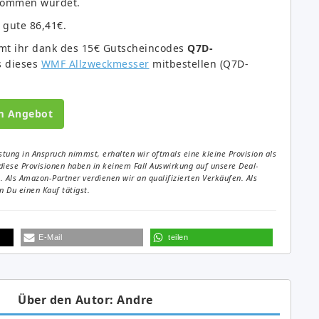
 kommen würdet.
 gute 86,41€.
mmt ihr dank des 15€ Gutscheincodes
Q7D-
is dieses
WMF Allzweckmesser
mitbestellen (Q7D-
m Angebot
tung in Anspruch nimmst, erhalten wir oftmals eine kleine Provision als
diese Provisionen haben in keinem Fall Auswirkung auf unsere Deal-
Als Amazon-Partner verdienen wir an qualifizierten Verkäufen. Als
 Du einen Kauf tätigst.
E-Mail
teilen
Über den Autor: Andre