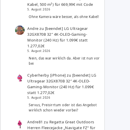
Kabel, 500 m²) für 669,99€ mit Code
5. August 2026
Ohne Kamera wäre besser, als ohne Kabel!
Andre
zu
[beendet] LG Ultragear
32GX870B 32″ 4K-OLED-Gaming-
Monitor (240 Hz) für 1.099€ statt
1.277,02€
5. August 2026
Nein, das war wirklich da. Aber ist nun vor
bei
Cyberherby [iPhone]
zu
[beendet] LG
Ultragear 32GX870B 32″ 4K-OLED-
Gaming-Monitor (240 Hz) für 1.099€
statt 1.277,02€
5. August 2026
Servus, Preisirrtum oder ist das Angebot
wirklich schon wieder vorbei?
Andre81
zu
Regatta Great Outdoors
Herren Fleecejacke „Navigate FZ“ für