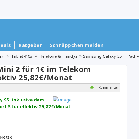
eals
Ratgeber
Schnäppchen melden
nk
Tablet-PCs
Telefone & Handys
Samsung Galaxy S5 + iPad Mini 2 
ini 2 für 1€ im Telekom
ektiv 25,82€/Monat
1 Kommentar
y S5 inklusive dem
rt S für effektiv 25,82€/Monat.
 Netze