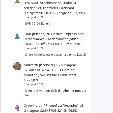
DYNAMIC Steakmesser Jumbo, 4-
teiliges Set, rostfreier Edelstahl,
Holzgriff für 10,00€ (Vergleich: 22,99€)
6. August 2026
UVP 19,99 Euro !!!
iDau [iPhone]
zu
Natural Expressions
Performance 7 Mähroboter (ohne
Kabel, 500 m²) für 669,99€ mit Code
5. August 2026
Ohne Kamera wäre besser, als ohne Kabel!
Andre
zu
[beendet] LG Ultragear
32GX870B 32″ 4K-OLED-Gaming-
Monitor (240 Hz) für 1.099€ statt
1.277,02€
5. August 2026
Nein, das war wirklich da. Aber ist nun vor
bei
Cyberherby [iPhone]
zu
[beendet] LG
Ultragear 32GX870B 32″ 4K-OLED-