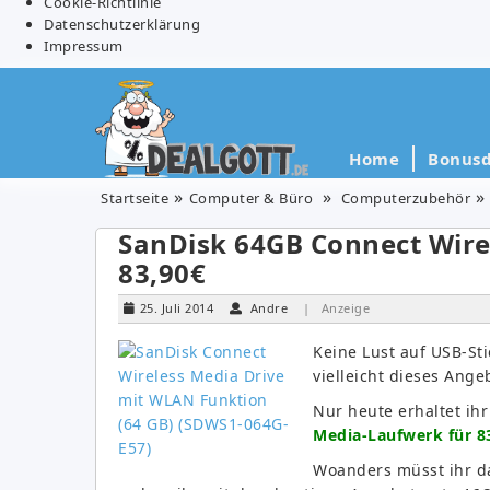
Cookie-Richtlinie
Datenschutzerklärung
Impressum
Home
Bonusd
Startseite
Computer & Büro
Computerzubehör
SanDisk 64GB Connect Wire
83,90€
25. Juli 2014
Andre
| Anzeige
Keine Lust auf USB-Sti
vielleicht dieses Ange
Nur heute erhaltet ih
Media-Laufwerk für 83
Woanders müsst ihr da