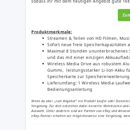
sodass ihr mit dem heutigen Angebot gute 16€
Zu
Produktmerkmale:
Streamen & Teilen von HD Filmen, Musi
Sofort neue freie Speicherkapazitäten 
Maximal 8 Stunden ununterbrochenes St
und das mit einer einzigen Akkuauflad
Wireless Media Drive aus robustem Al
Gummi, leistungsstarker Li-Ion-Akku fü
Speicherkarte zur Speichererweiterung,
Lieferumfang: 1 Wireless Media-Laufwe
Bedienungsanleitung
Wenn du über „zum Angebot“ ein Produkt kaufst oder Dienstleis
Vergütung. Für dich entstehen dabei keinerlei Mehrkosten und 
Auswahl. Unter anderem sind wir Partner von eBay und Amazon. 
eBay-Partner erhalten wir möglicherweise eine Vergütung, wenn