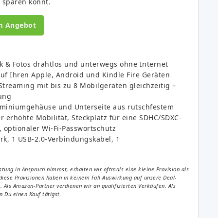
 sparen könnt.
m Angebot
k & Fotos drahtlos und unterwegs ohne Internet
auf Ihren Apple, Android und Kindle Fire Geräten
reaming mit bis zu 8 Mobilgeräten gleichzeitig –
ung
uminiumgehäuse und Unterseite aus rutschfestem
r erhöhte Mobilität, Steckplatz für eine SDHC/SDXC-
 optionaler Wi-Fi-Passwortschutz
rk, 1 USB-2.0-Verbindungskabel, 1
tung in Anspruch nimmst, erhalten wir oftmals eine kleine Provision als
diese Provisionen haben in keinem Fall Auswirkung auf unsere Deal-
Als Amazon-Partner verdienen wir an qualifizierten Verkäufen. Als
 Du einen Kauf tätigst.