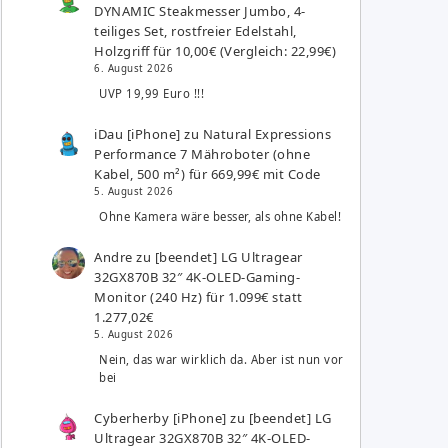
DYNAMIC Steakmesser Jumbo, 4-
teiliges Set, rostfreier Edelstahl,
Holzgriff für 10,00€ (Vergleich: 22,99€)
6. August 2026
UVP 19,99 Euro !!!
iDau [iPhone]
zu
Natural Expressions
Performance 7 Mähroboter (ohne
Kabel, 500 m²) für 669,99€ mit Code
5. August 2026
Ohne Kamera wäre besser, als ohne Kabel!
Andre
zu
[beendet] LG Ultragear
32GX870B 32″ 4K-OLED-Gaming-
Monitor (240 Hz) für 1.099€ statt
1.277,02€
5. August 2026
Nein, das war wirklich da. Aber ist nun vor
bei
Cyberherby [iPhone]
zu
[beendet] LG
Ultragear 32GX870B 32″ 4K-OLED-