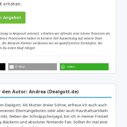
5€ erhöhen.
m Angebot
tung in Anspruch nimmst, erhalten wir oftmals eine kleine Provision als
diese Provisionen haben in keinem Fall Auswirkung auf unsere Deal-
Als Amazon-Partner verdienen wir an qualifizierten Verkäufen. Als
 Du einen Kauf tätigst.
E-Mail
teilen
 den Autor: Andrea (Dealgott.de)
am-Dealgott. Als Mutter dreier Söhne, erfreue ich euch auch
gemeinen Elternangeboten oder aber auch Haushaltsartikeln
hnik). Neben der Schnäppchenjagd, bin ich in meiner Freizeit
y-Bäckerin und absoluter Nintendo Fan. Solltet ihr mal eine