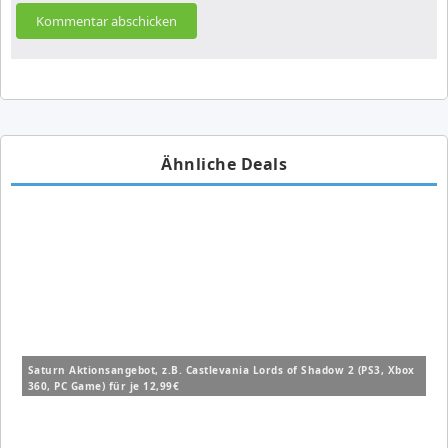
Ähnliche Deals
Saturn Aktionsangebot, z.B. Castlevania Lords of Shadow 2 (PS3, Xbox
360, PC Game) für je 12,99€