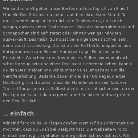
Wir sind schnell, geben unser Bestes und das täglich von 8 bis 1
Uhr. Mit DealGott bist du immer auf dem aktuellsten Stand. Du
musst weder lange auf die nächsten Deals warten, noch dich
sorgen, dass du einen Deal verpasst. Viele der Rabattaktionen und
Schnäppchen sind befristetet oder binnen weniger Minuten
ausverkauft. Das heißt, du musst bei einigen Deals schnell sein,
denn sonst ist alles weg. Das ist oft der Fall bei Schnäppchen aus
Kategorien wie zum Beispiel Handyverträge, Finanzen, oder
Preisfehler, Gutscheine und Kostenloses. Sollten wir einmal nicht
schnell genug sein und einen Deal nicht rechtzeitig sehen, kannst
du den Deal melden und wir kümmern uns umgehend um die
Veröffentlichung. Bedenke dabei immer die 10% Regel, die bei
DealGott gilt und zudem muss der Händler seriös sein (z.B. von
Trusted Shops geprüft). Solltest du dir mal nicht sicher sein, ob der
Deal gut ist, kannst du uns gerne um Hilfe bitten und wie prüfen
den Deal für dich.
… einfach
Wir sind für dich da. Wir legen großen Wert auf die Einfachheit und
möchten, dass du Spaß bei Dealgott hast. Die Webseite wird so
einfach wie möglich gehalten ohne großen Schnick Schnack. Wir