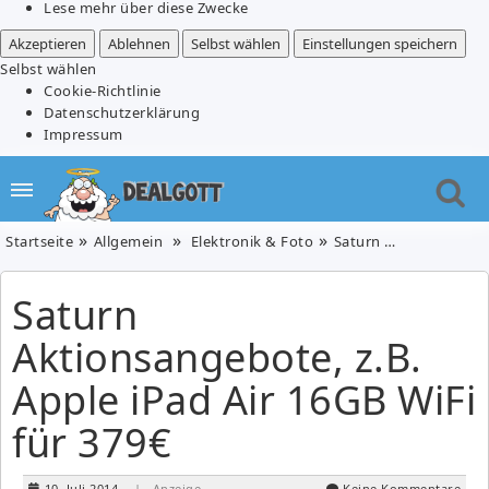
Lese mehr über diese Zwecke
Akzeptieren
Ablehnen
Selbst wählen
Einstellungen speichern
Selbst wählen
Cookie-Richtlinie
Datenschutzerklärung
Impressum
Startseite
Allgemein
Elektronik & Foto
Saturn Aktionsangebote, z.B. Apple iPad Air 16GB WiFi für 379€
Saturn
Aktionsangebote, z.B.
Apple iPad Air 16GB WiFi
für 379€
10. Juli 2014
| Anzeige
Keine Kommentare