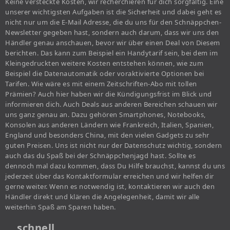
Keine versteckte Kosten, wir recherchieren für dich sorgfältig. Eine
unserer wichtigsten Aufgaben ist die Sicherheit und dabei geht es
nicht nur um die E-Mail Adresse, die du uns für den Schnäppchen-
Newsletter gegeben hast, sondern auch darum, dass wir uns den
Händler genau anschauen, bevor wir über einen Deal von Diesem
berichten. Das kann zum Beispiel ein Handytarif sein, bei dem im
Kleingedruckten weitere Kosten entstehen können, wie zum
Beispiel die Datenautomatik oder voraktivierte Optionen bei
Tarifen. Wie wäre es mit einem Zeitschriften-Abo mit tollen
Prämien? Auch hier haben wir die Kündigungsfrist im Blick und
informieren dich. Auch Deals aus anderen Bereichen schauen wir
uns ganz genau an. Dazu gehören Smartphones, Notebooks,
Konsolen aus anderen Ländern wie Frankreich, Italien, Spanien,
England und besonders China, mit den vielen Gadgets zu sehr
guten Preisen. Uns ist nicht nur der Datenschutz wichtig, sondern
auch das du Spaß bei der Schnäppchenjagd hast. Sollte es
dennoch mal dazu kommen, dass Du Hilfe brauchst, kannst du uns
jederzeit über das Kontaktformular erreichen und wir helfen dir
gerne weiter. Wenn es notwendig ist, kontaktieren wir auch den
Händler direkt und klären die Angelegenheit, damit wir alle
weiterhin Spaß am Sparen haben.
… schnell