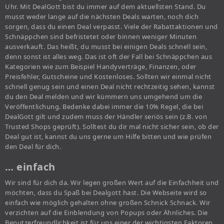
Uhr. Mit DealGott bist du immer auf dem aktuellsten Stand. Du
musst weder lange auf die nächsten Deals warten, noch dich
sorgen, dass du einen Deal verpasst. Viele der Rabattaktionen und
Schnäppchen sind befristetet oder binnen weniger Minuten
ausverkauft. Das heißt, du musst bei einigen Deals schnell sein,
denn sonst ist alles weg. Das ist oft der Fall bei Schnäppchen aus
Kategorien wie zum Beispiel Handyverträge, Finanzen, oder
Preisfehler, Gutscheine und Kostenloses. Sollten wir einmal nicht
schnell genug sein und einen Deal nicht rechtzeitig sehen, kannst
du den Deal melden und wir kümmern uns umgehend um die
Veröffentlichung. Bedenke dabei immer die 10% Regel, die bei
DealGott gilt und zudem muss der Händler seriös sein (z.B. von
Trusted Shops geprüft). Solltest du dir mal nicht sicher sein, ob der
Deal gut ist, kannst du uns gerne um Hilfe bitten und wie prüfen
den Deal für dich.
… einfach
Wir sind für dich da. Wir legen großen Wert auf die Einfachheit und
möchten, dass du Spaß bei Dealgott hast. Die Webseite wird so
einfach wie möglich gehalten ohne großen Schnick Schnack. Wir
verzichten auf die Einblendung von Popups oder Ähnliches. Die
Benutzerfreundlichkeit ist für uns einer der wichtigsten Faktoren