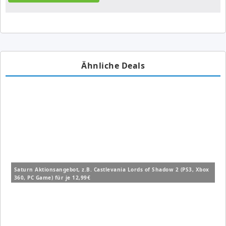
Ähnliche Deals
Saturn Aktionsangebot, z.B. Castlevania Lords of Shadow 2 (PS3, Xbox
360, PC Game) für je 12,99€