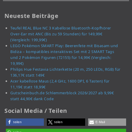
Neueste Beiträge
Teufel REAL Blue NC 3 Kabellose Bluetooth-Kopfhörer
Over-Ear mit ANC (Bis zu 59 Stunden) für 149,99€
(Vergleich: 199,99€)
LEGO Pokémon SMART Play: Beerenfete mit Bisasam und
Bidiza – kompatibles interaktives Set mit 2 SMART Tags
und 2 Pokémon Figuren (72155) für 14,99€ (Vergleich:
19,99€)
Philips Hue Festavia Lichterkette (20 m, 250 LEDs, RGB) für
136,17€ statt 149€
Acer kabellose Maus (2,4 GHz, 1600 DPI, 6 Tasten) für
11,19€ statt 18,99€
Gutscheinbuch.de Schlemmerblock 2026/2027 ab 9,99€
statt 44,90€ dank Code
Social Media / Teilen
teilen
teilen
E-Mail