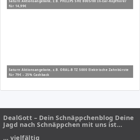
Saturn Aktionsangebote, z.B. PHILIPS SHE 8005/00 In-Ear-Kopfhörer
für 14,99€
Saturn Aktionsangebote, z.B. ORAL-B TZ 5000 Elektrische Zahnbürste
für 79€ – 25% Cashback
DealGott – Dein Schnäppchenblog Deine
Jagd nach Schnäppchen mit uns ist…
… vielfältig