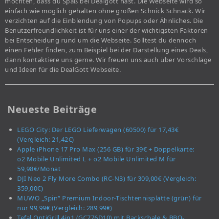
möchten, dass du Spaß bei Dealgott hast. Die Webseite wird so
einfach wie möglich gehalten ohne großen Schnick Schnack. Wir
verzichten auf die Einblendung von Popups oder Ähnliches. Die
Benutzerfreundlichkeit ist für uns einer der wichtigsten Faktoren
bei Entscheidung rund um die Webseite. Solltest du dennoch
einen Fehler finden, zum Beispiel bei der Darstellung eines Deals,
dann kontaktiere uns gerne. Wir freuen uns auch über Vorschläge
und Ideen für die DealGott Webseite.
Neueste Beiträge
LEGO City: Der LEGO Lieferwagen (60500) für 17,43€
(Vergleich: 21,42€)
Apple iPhone 17 Pro Max (256 GB) für 39€ + Doppelkarte:
o2 Mobile Unlimited L + o2 Mobile Unlimited M für
59,98€/Monat
DJI Neo 2 Fly More Combo (RC-N3) für 309,00€ (Vergleich:
359,00€)
MUWO „Spin“ Premium Indoor-Tischtennisplatte (grün) für
nur 99,99€ (Vergleich: 289,99€)
Tefal OptiGrill 4in1 (GC776D10) mit Backschale & BBQ-