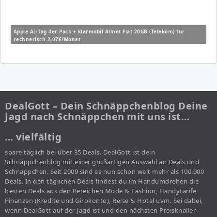
Apple AirTag 4er Pack + klarmobil Allnet Flat 20GB (Telekom) für
rechnerisch 2,07€/Monat
DealGott – Dein Schnäppchenblog Deine
Jagd nach Schnäppchen mit uns ist…
… vielfältig
spare täglich bei über 35 Deals. DealGott ist dein
Schnäppchenblog mit einer großartigen Auswahl an Deals und
Schnäppchen. Seit 2009 sind es nun schon weit mehr als 100.000
Deals. In den täglichen Deals findest du im Handumdrehen die
besten Deals aus den Bereichen Mode & Fashion, Handytarife,
Finanzen (Kredite und Girokonto), Reise & Hotel uvm. Sei dabei,
wenn DealGott auf der Jagd ist und den nächsten Preisknaller