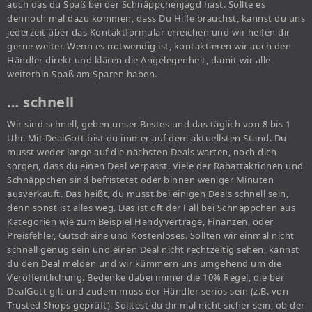
auch das du Spaß bei der Schnäppchenjagd hast. Sollte es
dennoch mal dazu kommen, dass Du Hilfe brauchst, kannst du uns
jederzeit über das Kontaktformular erreichen und wir helfen dir
gerne weiter. Wenn es notwendig ist, kontaktieren wir auch den
Händler direkt und klären die Angelegenheit, damit wir alle
weiterhin Spaß am Sparen haben.
… schnell
Wir sind schnell, geben unser Bestes und das täglich von 8 bis 1
Uhr. Mit DealGott bist du immer auf dem aktuellsten Stand. Du
musst weder lange auf die nächsten Deals warten, noch dich
sorgen, dass du einen Deal verpasst. Viele der Rabattaktionen und
Schnäppchen sind befristetet oder binnen weniger Minuten
ausverkauft. Das heißt, du musst bei einigen Deals schnell sein,
denn sonst ist alles weg. Das ist oft der Fall bei Schnäppchen aus
Kategorien wie zum Beispiel Handyverträge, Finanzen, oder
Preisfehler, Gutscheine und Kostenloses. Sollten wir einmal nicht
schnell genug sein und einen Deal nicht rechtzeitig sehen, kannst
du den Deal melden und wir kümmern uns umgehend um die
Veröffentlichung. Bedenke dabei immer die 10% Regel, die bei
DealGott gilt und zudem muss der Händler seriös sein (z.B. von
Trusted Shops geprüft). Solltest du dir mal nicht sicher sein, ob der