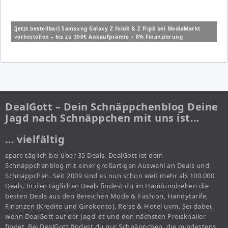
[jetzt bestellbar] Samsung Galaxy Z Fold8 & Z Flip8 bei MediaMarkt
vorbestellen – bis zu 300€ Ankaufprämie + 0% Finanzierung
DealGott – Dein Schnäppchenblog Deine
Jagd nach Schnäppchen mit uns ist…
… vielfältig
spare täglich bei über 35 Deals. DealGott ist dein
Schnäppchenblog mit einer großartigen Auswahl an Deals und
Schnäppchen. Seit 2009 sind es nun schon weit mehr als 100.000
Deals. In den täglichen Deals findest du im Handumdrehen die
besten Deals aus den Bereichen Mode & Fashion, Handytarife,
Finanzen (Kredite und Girokonto), Reise & Hotel uvm. Sei dabei,
wenn DealGott auf der Jagd ist und den nächsten Preisknaller
findet. Bei DealGott findest du nur Schnäppchen, die mindestens