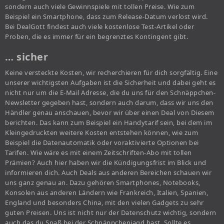
sondern auch viele Gewinnspiele mit tollen Preise. Wie zum
Beispiel ein Smartphone, dass zum Release-Datum verlost wird.
Bei DealGott findest auch viele kostenlose Test-Artikel oder
Proben, die es immer für ein begrenztes Kontingent gibt.
… sicher
Keine versteckte Kosten, wir recherchieren für dich sorgfältig. Eine
unserer wichtigsten Aufgaben ist die Sicherheit und dabei geht es
nicht nur um die E-Mail Adresse, die du uns für den Schnäppchen-
Newsletter gegeben hast, sondern auch darum, dass wir uns den
Händler genau anschauen, bevor wir über einen Deal von Diesem
berichten. Das kann zum Beispiel ein Handytarif sein, bei dem im
Kleingedruckten weitere Kosten entstehen können, wie zum
Beispiel die Datenautomatik oder voraktivierte Optionen bei
Tarifen. Wie wäre es mit einem Zeitschriften-Abo mit tollen
Prämien? Auch hier haben wir die Kündigungsfrist im Blick und
informieren dich. Auch Deals aus anderen Bereichen schauen wir
uns ganz genau an. Dazu gehören Smartphones, Notebooks,
Konsolen aus anderen Ländern wie Frankreich, Italien, Spanien,
England und besonders China, mit den vielen Gadgets zu sehr
guten Preisen. Uns ist nicht nur der Datenschutz wichtig, sondern
auch das du Spaß bei der Schnäppchenjagd hast. Sollte es