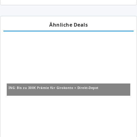
Ähnliche Deals
ING: Bis zu 300€ Prämie für Girokonto + Direkt-Depot