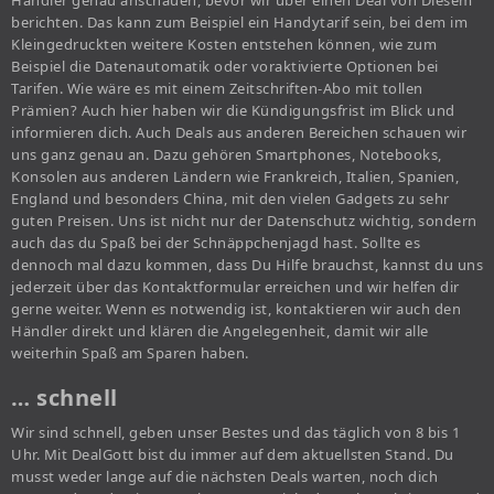
Händler genau anschauen, bevor wir über einen Deal von Diesem
berichten. Das kann zum Beispiel ein Handytarif sein, bei dem im
Kleingedruckten weitere Kosten entstehen können, wie zum
Beispiel die Datenautomatik oder voraktivierte Optionen bei
Tarifen. Wie wäre es mit einem Zeitschriften-Abo mit tollen
Prämien? Auch hier haben wir die Kündigungsfrist im Blick und
informieren dich. Auch Deals aus anderen Bereichen schauen wir
uns ganz genau an. Dazu gehören Smartphones, Notebooks,
Konsolen aus anderen Ländern wie Frankreich, Italien, Spanien,
England und besonders China, mit den vielen Gadgets zu sehr
guten Preisen. Uns ist nicht nur der Datenschutz wichtig, sondern
auch das du Spaß bei der Schnäppchenjagd hast. Sollte es
dennoch mal dazu kommen, dass Du Hilfe brauchst, kannst du uns
jederzeit über das Kontaktformular erreichen und wir helfen dir
gerne weiter. Wenn es notwendig ist, kontaktieren wir auch den
Händler direkt und klären die Angelegenheit, damit wir alle
weiterhin Spaß am Sparen haben.
… schnell
Wir sind schnell, geben unser Bestes und das täglich von 8 bis 1
Uhr. Mit DealGott bist du immer auf dem aktuellsten Stand. Du
musst weder lange auf die nächsten Deals warten, noch dich