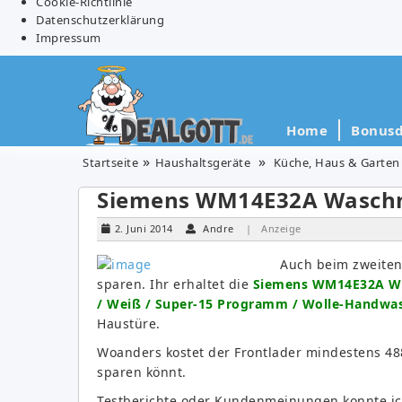
Cookie-Richtlinie
Datenschutzerklärung
Impressum
Home
Bonusd
Startseite
Haushaltsgeräte
Küche, Haus & Garten
Siemens WM14E32A Waschma
2. Juni 2014
Andre
| Anzeige
Auch beim zweiten
sparen. Ihr erhaltet die
Siemens WM14E32A Was
/ Weiß / Super-15 Programm / Wolle-Handwas
Haustüre.
Woanders kostet der Frontlader mindestens 488
sparen könnt.
Testberichte oder Kundenmeinungen konnte ich