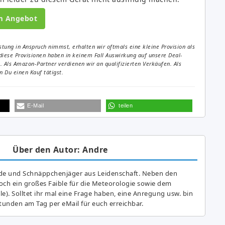
m Angebot
tung in Anspruch nimmst, erhalten wir oftmals eine kleine Provision als
diese Provisionen haben in keinem Fall Auswirkung auf unsere Deal-
Als Amazon-Partner verdienen wir an qualifizierten Verkäufen. Als
 Du einen Kauf tätigst.
E-Mail
teilen
Über den Autor: Andre
de und Schnäppchenjäger aus Leidenschaft. Neben den
ch ein großes Fai­ble für die Meteorologie sowie dem
e). Solltet ihr mal eine Frage haben, eine Anregung usw. bin
tunden am Tag per eMail für euch erreichbar.