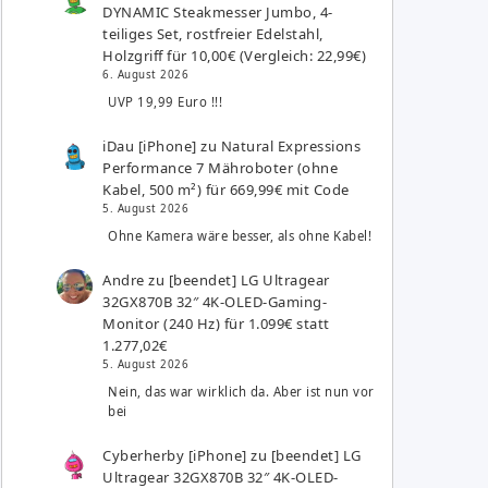
DYNAMIC Steakmesser Jumbo, 4-
teiliges Set, rostfreier Edelstahl,
Holzgriff für 10,00€ (Vergleich: 22,99€)
6. August 2026
UVP 19,99 Euro !!!
iDau [iPhone]
zu
Natural Expressions
Performance 7 Mähroboter (ohne
Kabel, 500 m²) für 669,99€ mit Code
5. August 2026
Ohne Kamera wäre besser, als ohne Kabel!
Andre
zu
[beendet] LG Ultragear
32GX870B 32″ 4K-OLED-Gaming-
Monitor (240 Hz) für 1.099€ statt
1.277,02€
5. August 2026
Nein, das war wirklich da. Aber ist nun vor
bei
Cyberherby [iPhone]
zu
[beendet] LG
Ultragear 32GX870B 32″ 4K-OLED-