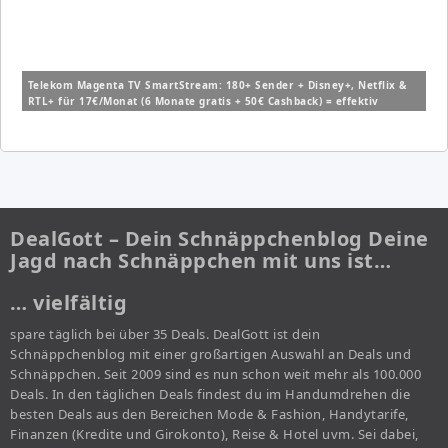
Telekom Magenta TV SmartStream: 180+ Sender + Disney+, Netflix &
RTL+ für 17€/Monat (6 Monate gratis + 50€ Cashback) = effektiv
10,67€/Monat
DealGott – Dein Schnäppchenblog Deine
Jagd nach Schnäppchen mit uns ist…
… vielfältig
spare täglich bei über 35 Deals. DealGott ist dein
Schnäppchenblog mit einer großartigen Auswahl an Deals und
Schnäppchen. Seit 2009 sind es nun schon weit mehr als 100.000
Deals. In den täglichen Deals findest du im Handumdrehen die
besten Deals aus den Bereichen Mode & Fashion, Handytarife,
Finanzen (Kredite und Girokonto), Reise & Hotel uvm. Sei dabei,