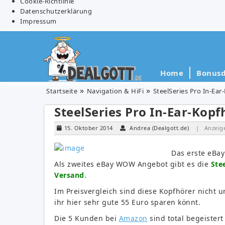
Cookie-Richtlinie
Datenschutzerklärung
Impressum
Home
Bonusd
Startseite
Navigation & HiFi
SteelSeries Pro In-Ear
SteelSeries Pro In-Ear-Kopf
15. Oktober 2014
Andrea (Dealgott.de)
| Anzeig
Das erste eBa
Als zweites eBay WOW Angebot gibt es die
Ste
Versand
.
Im Preisvergleich sind diese Kopfhörer nicht 
ihr hier sehr gute 55 Euro sparen könnt.
Die 5 Kunden bei
Amazon
sind total begeister