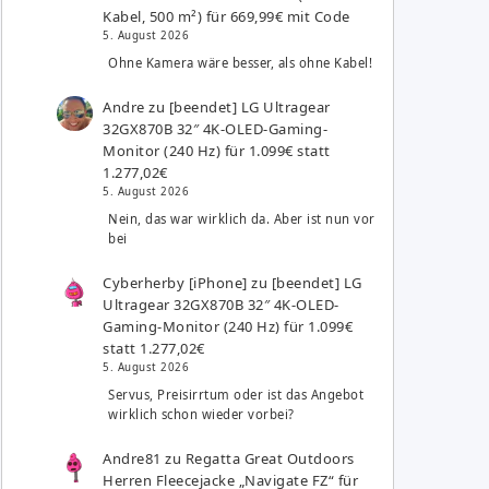
Kabel, 500 m²) für 669,99€ mit Code
5. August 2026
Ohne Kamera wäre besser, als ohne Kabel!
Andre
zu
[beendet] LG Ultragear
32GX870B 32″ 4K-OLED-Gaming-
Monitor (240 Hz) für 1.099€ statt
1.277,02€
5. August 2026
Nein, das war wirklich da. Aber ist nun vor
bei
Cyberherby [iPhone]
zu
[beendet] LG
Ultragear 32GX870B 32″ 4K-OLED-
Gaming-Monitor (240 Hz) für 1.099€
statt 1.277,02€
5. August 2026
Servus, Preisirrtum oder ist das Angebot
wirklich schon wieder vorbei?
Andre81
zu
Regatta Great Outdoors
Herren Fleecejacke „Navigate FZ“ für