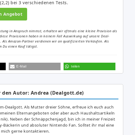
2,2) bei 3 verschiedenen Tests.
m Angebot
tung in Anspruch nimmst, erhalten wir oftmals eine kleine Provision als
diese Provisionen haben in keinem Fall Auswirkung auf unsere Deal-
Als Amazon-Partner verdienen wir an qualifizierten Verkäufen. Als
 Du einen Kauf tätigst.
E-Mail
teilen
 den Autor: Andrea (Dealgott.de)
am-Dealgott. Als Mutter dreier Söhne, erfreue ich euch auch
gemeinen Elternangeboten oder aber auch Haushaltsartikeln
hnik). Neben der Schnäppchenjagd, bin ich in meiner Freizeit
y-Bäckerin und absoluter Nintendo Fan. Solltet ihr mal eine
 mich gerne kontaktieren.