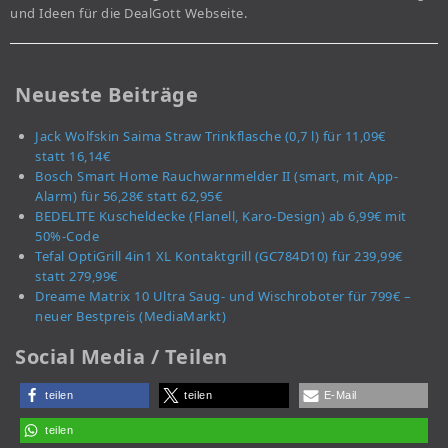
und Ideen für die DealGott Webseite.
Neueste Beiträge
Jack Wolfskin Saima Straw Trinkflasche (0,7 l) für 11,09€
statt 16,14€
Bosch Smart Home Rauchwarnmelder II (smart, mit App-
Alarm) für 56,28€ statt 62,95€
BEDELITE Kuscheldecke (Flanell, Karo-Design) ab 6,99€ mit
50%-Code
Tefal OptiGrill 4in1 XL Kontaktgrill (GC784D10) für 239,99€
statt 279,99€
Dreame Matrix 10 Ultra Saug- und Wischroboter für 799€ –
neuer Bestpreis (MediaMarkt)
Social Media / Teilen
teilen
teilen
E-Mail
teilen