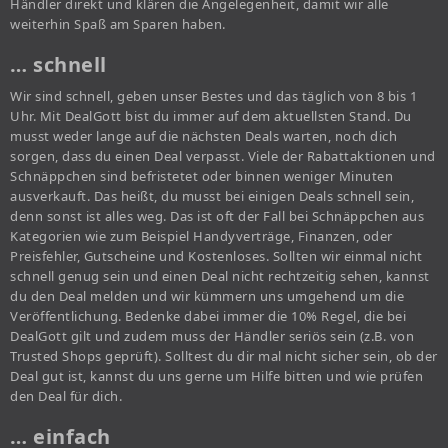
Händler direkt und klären die Angelegenheit, damit wir alle
weiterhin Spaß am Sparen haben.
… schnell
Wir sind schnell, geben unser Bestes und das täglich von 8 bis 1
Uhr. Mit DealGott bist du immer auf dem aktuellsten Stand. Du
musst weder lange auf die nächsten Deals warten, noch dich
sorgen, dass du einen Deal verpasst. Viele der Rabattaktionen und
Schnäppchen sind befristetet oder binnen weniger Minuten
ausverkauft. Das heißt, du musst bei einigen Deals schnell sein,
denn sonst ist alles weg. Das ist oft der Fall bei Schnäppchen aus
Kategorien wie zum Beispiel Handyverträge, Finanzen, oder
Preisfehler, Gutscheine und Kostenloses. Sollten wir einmal nicht
schnell genug sein und einen Deal nicht rechtzeitig sehen, kannst
du den Deal melden und wir kümmern uns umgehend um die
Veröffentlichung. Bedenke dabei immer die 10% Regel, die bei
DealGott gilt und zudem muss der Händler seriös sein (z.B. von
Trusted Shops geprüft). Solltest du dir mal nicht sicher sein, ob der
Deal gut ist, kannst du uns gerne um Hilfe bitten und wie prüfen
den Deal für dich.
… einfach