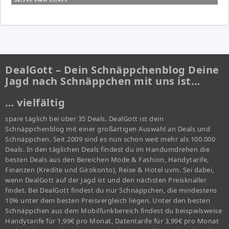
DealGott – Dein Schnäppchenblog Deine
Jagd nach Schnäppchen mit uns ist…
… vielfältig
spare täglich bei über 35 Deals. DealGott ist dein
Schnäppchenblog mit einer großartigen Auswahl an Deals und
Schnäppchen. Seit 2009 sind es nun schon weit mehr als 100.000
Deals. In den täglichen Deals findest du im Handumdrehen die
besten Deals aus den Bereichen Mode & Fashion, Handytarife,
Finanzen (Kredite und Girokonto), Reise & Hotel uvm. Sei dabei,
wenn DealGott auf der Jagd ist und den nächsten Preisknaller
findet. Bei DealGott findest du nur Schnäppchen, die mindestens
10% unter dem besten Preisvergleich liegen. Unter den besten
Schnäppchen aus dem Mobilfunkbereich findest du beispielsweise
Handytarife für 1,99€ pro Monat, Datentarife für 3,99€ pro Monat