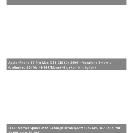
Apple iPhone 17 Pro Max (256 GB) für 399€ + Vodafone Smart L
(Unlimited 5G) für 49,99€/Monat (GigaKombi möglich)
LEGO Marvel Spider-Man Gefängnistransporter (76349, 367 Teile) für
32,99€ statt 39,49€