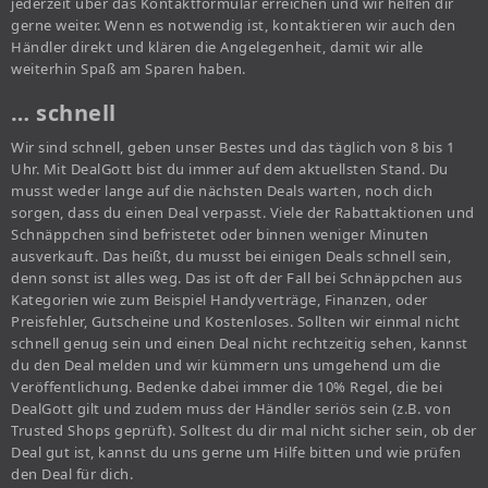
jederzeit über das Kontaktformular erreichen und wir helfen dir
gerne weiter. Wenn es notwendig ist, kontaktieren wir auch den
Händler direkt und klären die Angelegenheit, damit wir alle
weiterhin Spaß am Sparen haben.
… schnell
Wir sind schnell, geben unser Bestes und das täglich von 8 bis 1
Uhr. Mit DealGott bist du immer auf dem aktuellsten Stand. Du
musst weder lange auf die nächsten Deals warten, noch dich
sorgen, dass du einen Deal verpasst. Viele der Rabattaktionen und
Schnäppchen sind befristetet oder binnen weniger Minuten
ausverkauft. Das heißt, du musst bei einigen Deals schnell sein,
denn sonst ist alles weg. Das ist oft der Fall bei Schnäppchen aus
Kategorien wie zum Beispiel Handyverträge, Finanzen, oder
Preisfehler, Gutscheine und Kostenloses. Sollten wir einmal nicht
schnell genug sein und einen Deal nicht rechtzeitig sehen, kannst
du den Deal melden und wir kümmern uns umgehend um die
Veröffentlichung. Bedenke dabei immer die 10% Regel, die bei
DealGott gilt und zudem muss der Händler seriös sein (z.B. von
Trusted Shops geprüft). Solltest du dir mal nicht sicher sein, ob der
Deal gut ist, kannst du uns gerne um Hilfe bitten und wie prüfen
den Deal für dich.