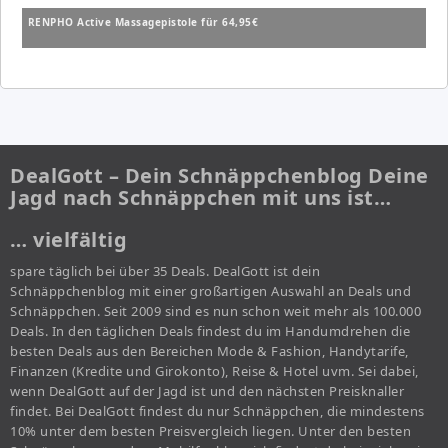
RENPHO Active Massagepistole für 64,95€
DealGott – Dein Schnäppchenblog Deine
Jagd nach Schnäppchen mit uns ist…
… vielfältig
spare täglich bei über 35 Deals. DealGott ist dein
Schnäppchenblog mit einer großartigen Auswahl an Deals und
Schnäppchen. Seit 2009 sind es nun schon weit mehr als 100.000
Deals. In den täglichen Deals findest du im Handumdrehen die
besten Deals aus den Bereichen Mode & Fashion, Handytarife,
Finanzen (Kredite und Girokonto), Reise & Hotel uvm. Sei dabei,
wenn DealGott auf der Jagd ist und den nächsten Preisknaller
findet. Bei DealGott findest du nur Schnäppchen, die mindestens
10% unter dem besten Preisvergleich liegen. Unter den besten