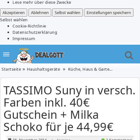
Lese mehr über diese Zwecke
Akzeptieren
Ablehnen
Selbst wählen
Einstellungen speichern
Selbst wählen
Cookie-Richtlinie
Datenschutzerklärung
Impressum
Startseite
Haushaltsgeräte
Küche, Haus & Garten
TASSIMO Su
TASSIMO Suny in versch.
Farben inkl. 40€
Gutschein + Milka
Schoko für je 44,99€
18. November 2014
| Anzeige
2 Kommentare